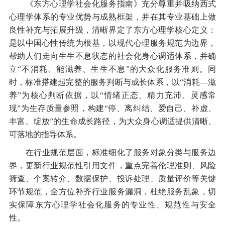
《东方心理学社会化服务指南》充分尊重并吸纳西式
心理学体系的专业优势与成熟框架，并在其专业基础上做
良性补充与拓展升级，清晰界定了东方心理学核心定义：
是以中国心性传统为根基，以现代心理服务规范为边界，
帮助人们走向生生不息状态的社会化身心调适体系，并确
立“不消耗、能滋养、生生不息”的大众化服务准则。同
时，标准搭建起完整的服务判断与成长体系，以“消耗—滋
养”为核心判断依据，以“情绪正态、精力充沛、灵感常
现”为生存质量参照，构建“停、离纠结、爱自己、补虚、
丰富、绽放”的生命成长路径，为大众身心调适提供清晰、
可落地的指导体系。
在行业规范层面，标准细化了服务对象分类与服务边
界，更新行业规范性引用文件，重点完善伦理准则、风险
筛查、个案转介、数据保护、投诉处理、质量评价等关键
环节规范，全方位补齐行业服务漏洞，杜绝服务乱象，切
实保障东方心理学社会化服务的专业性、规范性与安全
性。