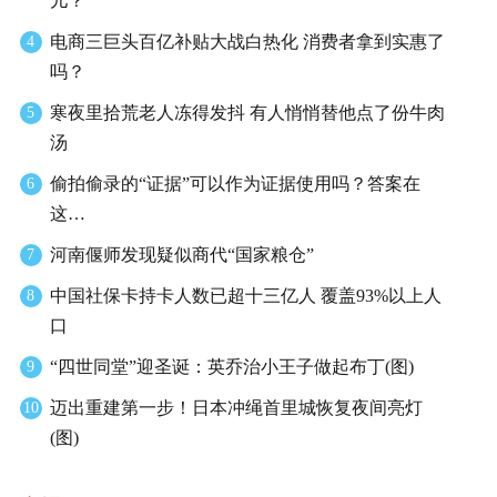
儿？
电商三巨头百亿补贴大战白热化 消费者拿到实惠了
4
吗？
寒夜里拾荒老人冻得发抖 有人悄悄替他点了份牛肉
5
汤
偷拍偷录的“证据”可以作为证据使用吗？答案在
6
这…
河南偃师发现疑似商代“国家粮仓”
7
中国社保卡持卡人数已超十三亿人 覆盖93%以上人
8
口
“四世同堂”迎圣诞：英乔治小王子做起布丁(图)
9
迈出重建第一步！日本冲绳首里城恢复夜间亮灯
10
(图)