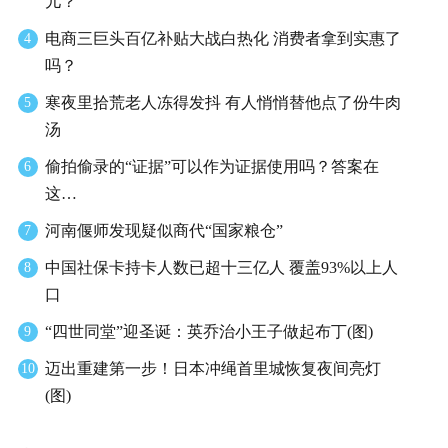
儿？
电商三巨头百亿补贴大战白热化 消费者拿到实惠了
4
吗？
寒夜里拾荒老人冻得发抖 有人悄悄替他点了份牛肉
5
汤
偷拍偷录的“证据”可以作为证据使用吗？答案在
6
这…
河南偃师发现疑似商代“国家粮仓”
7
中国社保卡持卡人数已超十三亿人 覆盖93%以上人
8
口
“四世同堂”迎圣诞：英乔治小王子做起布丁(图)
9
迈出重建第一步！日本冲绳首里城恢复夜间亮灯
10
(图)