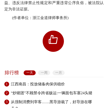
益、违反法律禁止性规定和严重违背公序良俗，被法院认
定为非法证据。
(作者单位：浙江金道律师事务所)
一天
一周
一月
江西南昌：投放储备肉保供稳价
1
“炒猪团”不顾禁令跨省贩运:一辆面包车塞24头猪
2
从强制消费到宰客……黑导游栽了，好导游在哪
3