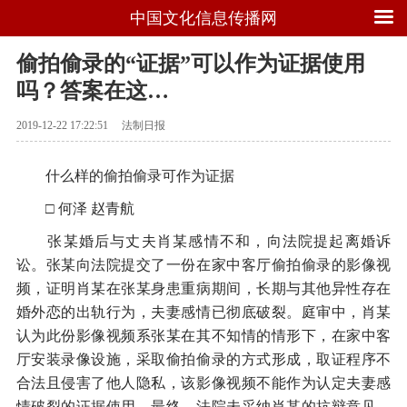
中国文化信息传播网
偷拍偷录的“证据”可以作为证据使用
吗？答案在这…
2019-12-22 17:22:51
法制日报
什么样的偷拍偷录可作为证据
□ 何泽 赵青航
张某婚后与丈夫肖某感情不和，向法院提起离婚诉
讼。张某向法院提交了一份在家中客厅偷拍偷录的影像视
频，证明肖某在张某身患重病期间，长期与其他异性存在
婚外恋的出轨行为，夫妻感情已彻底破裂。庭审中，肖某
认为此份影像视频系张某在其不知情的情形下，在家中客
厅安装录像设施，采取偷拍偷录的方式形成，取证程序不
合法且侵害了他人隐私，该影像视频不能作为认定夫妻感
情破裂的证据使用。最终，法院未采纳肖某的抗辩意见，