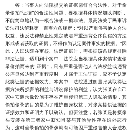
答：当事人向法院提交的证据需符合合法性。对于偷
录偷拍“证据”的合法性问题，要根据具体情况加以判断，
不能简单地认为一概合法或一概非法。最高法关于民事诉
讼法司法解释第一百零六条规定：“对以严重侵害他人合法
权益、违反法律禁止性规定或者严重违背公序良俗的方法
形成或者获取的证据，不得作为认定案件事实的根据。”因
此，人民法院在审核、认定证据时，需根据该条规定排除
非法证据。适用到个案中，法院应当根据具体案情审查偷
录偷拍而来的“证据”，只有严重侵害他人合法权益或违背
公序良俗达到严重程度时，才属于非法证据，应不予认定
此类证据的证据效力。本案中，法院通过衡量张某取得证
据方法所损害的利益与诉讼保护的利益，认为张某在自己
家中安装录像设施不存在严重侵犯第三人隐私的情形，其
偷拍偷录的目的是为了维护自身权益，对张某提供证据的
证据效力和证明力予以确认。但要注意，若张某是将摄像
头安装在第三者家中获知肖某与其他异性存在婚外恋行
为，这时偷录偷拍的录像就有可能因严重侵害他人合法权