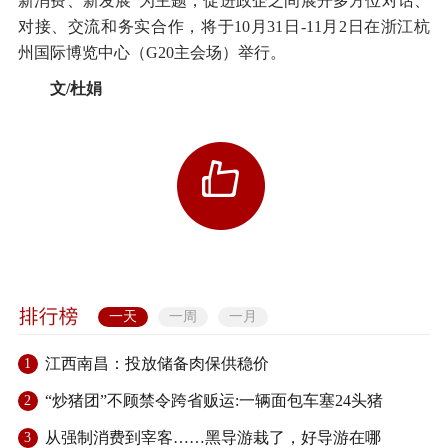
新消费、新发展”为主题，促进政企之间展开多方位对话、
对接、交流和务实合作，将于10月31日-11月2日在浙江杭
州国际博览中心（G20主会场）举行。
文/杜娟
一天
一周
一月
江西南昌：投放储备肉保供稳价
1
“炒猪团”不顾禁令跨省贩运:一辆面包车塞24头猪
2
从强制消费到宰客……黑导游栽了，好导游在哪
3