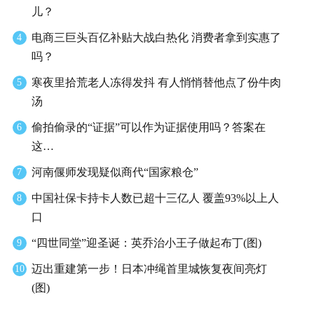
儿？
电商三巨头百亿补贴大战白热化 消费者拿到实惠了
4
吗？
寒夜里拾荒老人冻得发抖 有人悄悄替他点了份牛肉
5
汤
偷拍偷录的“证据”可以作为证据使用吗？答案在
6
这…
河南偃师发现疑似商代“国家粮仓”
7
中国社保卡持卡人数已超十三亿人 覆盖93%以上人
8
口
“四世同堂”迎圣诞：英乔治小王子做起布丁(图)
9
迈出重建第一步！日本冲绳首里城恢复夜间亮灯
10
(图)