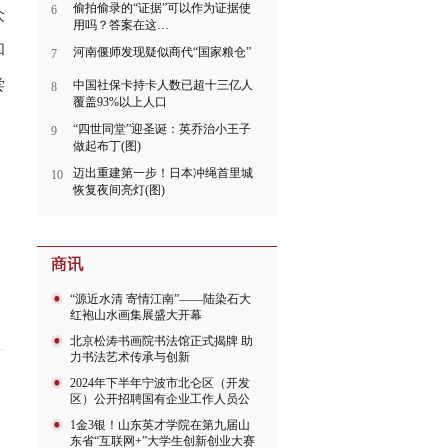
偷拍偷录的“证据”可以作为证据使
6
众
用吗？答案在这…
和
河南偃师发现疑似商代“国家粮仓”
7
尝
中国社保卡持卡人数已超十三亿人
8
覆盖93%以上人口
“四世同堂”迎圣诞：英乔治小王子
9
做起布丁(图)
迈出重建第一步！日本冲绳首里城
10
恢复夜间亮灯(图)
“源近水清 寄情江南”——陆染石大
红袍山水画集展盛大开幕
北京松涛书画院书法馆正式揭牌 助
力书法艺术传承与创新
2024年下半年宁波市北仑区（开发
区）公开招聘国有企业工作人员公
告
1金3银！山东英才学院在第九届山
东省“互联网+”大学生创新创业大赛