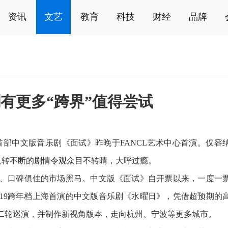
资讯
文艺
教育
科技
财经
品牌
有更多“跨界”值得尝试
中文版音乐剧《面试》昨晚于FANCL艺术中心首演。仅容
反转不断的剧情令观众目不转睛，大呼过瘾。
口碑俱佳的市场黑马。中文版《面试》自开票以来，一度一
019跨年档上海首演的中文版音乐剧《水曜日》，凭借超预期的
了二轮巡演，并制作新视角版本，走向杭州、宁波等更多城市。