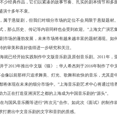
少经典作品，它们以紧凑的故事节奏、扎实的剧本情节和多
盛演十多年不衰。
，属于悬疑剧，但我们对细分市场的定位不会局限于悬疑题材
式，那么历史、传记等内容同样也会受到欢迎。”上海文广演艺
剧市场的蓬勃发展，未来市场将有越来越丰富的题材涌现。如
特的审美和喜好值得进一步研究和关注。
已经开始实践制作中文版音乐剧及原创音乐剧。2011年，
于2013年推出中文版《猫》；华人希杰则于2016年制作了中
不会像以前那样只追求舞美、灯光、歌舞和欢快的音乐，尤其是
都将体现在未来的细分市场中。”上海音乐剧艺术中心将通过培
助力正在打造亚洲演艺之都的上海成为中国音乐剧的“源头”。
与国风音乐圈等进行“跨次元”合作。如此次《面试》的制作
求打磨出中文音乐剧的文字和音韵的质感。