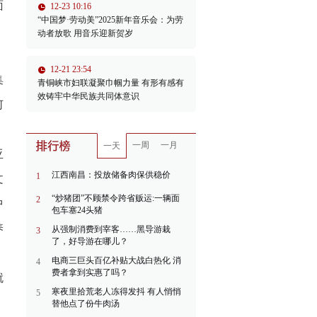
面
12-23 10:16
“中国梦·劳动美”2025新年音乐会：为劳
动者放歌 用音乐迎新贺岁
。
12-21 23:54
集
青铜峡市妇联凝聚巾帼力量 有形有感有
效铸牢中华民族共同体意识
何
一周
一月
一天
亚
江西南昌：投放储备肉保供稳价
1
文
“炒猪团”不顾禁令跨省贩运:一辆面
2
中
包车塞24头猪
养
从强制消费到宰客……黑导游栽
3
了，好导游在哪儿？
电商三巨头百亿补贴大战白热化 消
4
费者拿到实惠了吗？
就
寒夜里拾荒老人冻得发抖 有人悄悄
5
替他点了份牛肉汤