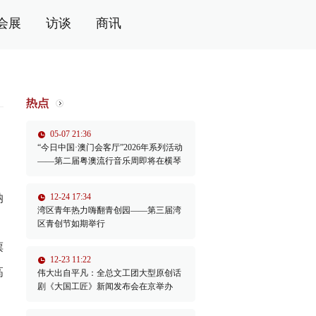
会展
访谈
商讯
05-07 21:36
“今日中国·澳门会客厅”2026年系列活动
——第二届粤澳流行音乐周即将在横琴
举办
纳
12-24 17:34
湾区青年热力嗨翻青创园——第三届湾
区青创节如期举行
票
12-23 11:22
高
伟大出自平凡：全总文工团大型原创话
剧《大国工匠》新闻发布会在京举办