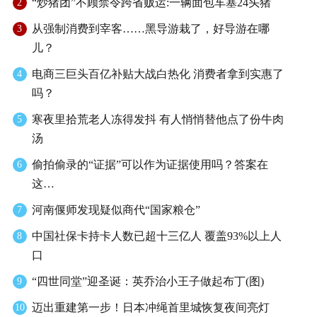
“炒猪团”不顾禁令跨省贩运:一辆面包车塞24头猪
2
从强制消费到宰客……黑导游栽了，好导游在哪
3
儿？
电商三巨头百亿补贴大战白热化 消费者拿到实惠了
4
吗？
寒夜里拾荒老人冻得发抖 有人悄悄替他点了份牛肉
5
汤
偷拍偷录的“证据”可以作为证据使用吗？答案在
6
这…
河南偃师发现疑似商代“国家粮仓”
7
中国社保卡持卡人数已超十三亿人 覆盖93%以上人
8
口
“四世同堂”迎圣诞：英乔治小王子做起布丁(图)
9
迈出重建第一步！日本冲绳首里城恢复夜间亮灯
10