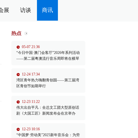
会展
访谈
商讯
05-07 21:36
“今日中国·澳门会客厅”2026年系列活动
——第二届粤澳流行音乐周即将在横琴
举办
12-24 17:34
湾区青年热力嗨翻青创园——第三届湾
区青创节如期举行
12-23 11:22
伟大出自平凡：全总文工团大型原创话
剧《大国工匠》新闻发布会在京举办
12-23 10:16
“中国梦·劳动美”2025新年音乐会：为劳