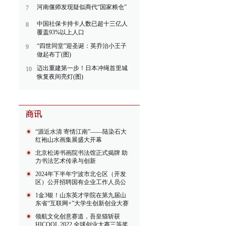
河南偃师发现疑似商代“国家粮仓”
7
中国社保卡持卡人数已超十三亿人
8
覆盖93%以上人口
“四世同堂”迎圣诞：英乔治小王子
9
做起布丁(图)
迈出重建第一步！日本冲绳首里城
10
恢复夜间亮灯(图)
“源近水清 寄情江南”——陆染石大
红袍山水画集展盛大开幕
北京松涛书画院书法馆正式揭牌 助
力书法艺术传承与创新
2024年下半年宁波市北仑区（开发
区）公开招聘国有企业工作人员公
告
1金3银！山东英才学院在第九届山
东省“互联网+”大学生创新创业大赛
中获得
领航文化创意赛道，吾皇猫斩获
HICOOL 2022 全球创业大赛三等奖