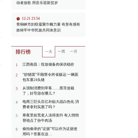
动者放歌 用音乐迎新贺岁
12-21 23:54
青铜峡市妇联凝聚巾帼力量 有形有感有
效铸牢中华民族共同体意识
一周
一月
一天
江西南昌：投放储备肉保供稳价
1
“炒猪团”不顾禁令跨省贩运:一辆面
2
包车塞24头猪
从强制消费到宰客……黑导游栽
3
了，好导游在哪儿？
电商三巨头百亿补贴大战白热化 消
4
费者拿到实惠了吗？
寒夜里拾荒老人冻得发抖 有人悄悄
5
替他点了份牛肉汤
偷拍偷录的“证据”可以作为证据使
6
用吗？答案在这…