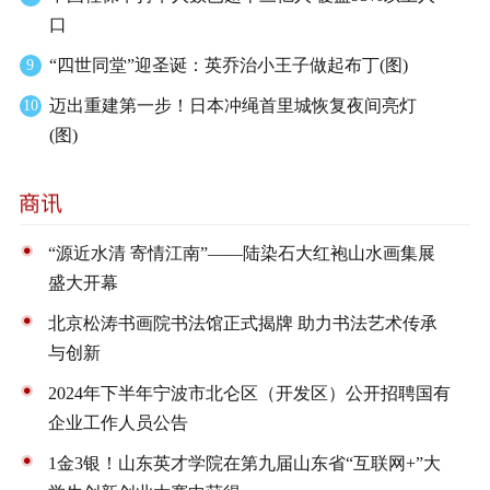
口
“四世同堂”迎圣诞：英乔治小王子做起布丁(图)
9
迈出重建第一步！日本冲绳首里城恢复夜间亮灯
10
(图)
“源近水清 寄情江南”——陆染石大红袍山水画集展
盛大开幕
北京松涛书画院书法馆正式揭牌 助力书法艺术传承
与创新
2024年下半年宁波市北仑区（开发区）公开招聘国有
企业工作人员公告
1金3银！山东英才学院在第九届山东省“互联网+”大