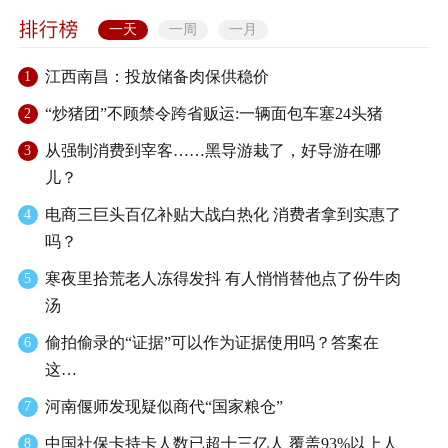
一天
一周
一月
江西南昌：投放储备肉保供稳价
1
“炒猪团”不顾禁令跨省贩运:一辆面包车塞24头猪
2
从强制消费到宰客……黑导游栽了，好导游在哪
3
儿？
电商三巨头百亿补贴大战白热化 消费者拿到实惠了
4
吗？
寒夜里拾荒老人冻得发抖 有人悄悄替他点了份牛肉
5
汤
偷拍偷录的“证据”可以作为证据使用吗？答案在
6
这…
河南偃师发现疑似商代“国家粮仓”
7
中国社保卡持卡人数已超十三亿人 覆盖93%以上人
8