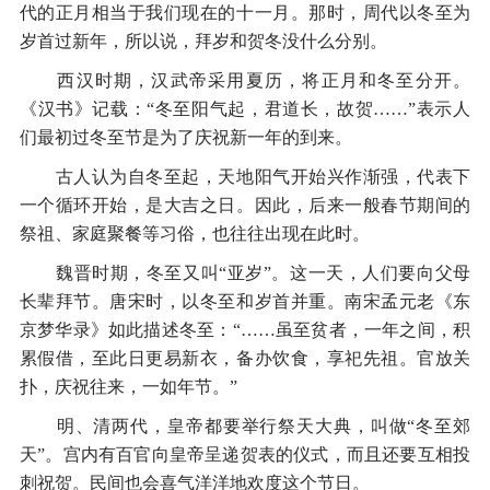
代的正月相当于我们现在的十一月。那时，周代以冬至为
岁首过新年，所以说，拜岁和贺冬没什么分别。
西汉时期，汉武帝采用夏历，将正月和冬至分开。
《汉书》记载：“冬至阳气起，君道长，故贺……”表示人
们最初过冬至节是为了庆祝新一年的到来。
古人认为自冬至起，天地阳气开始兴作渐强，代表下
一个循环开始，是大吉之日。因此，后来一般春节期间的
祭祖、家庭聚餐等习俗，也往往出现在此时。
魏晋时期，冬至又叫“亚岁”。这一天，人们要向父母
长辈拜节。唐宋时，以冬至和岁首并重。南宋孟元老《东
京梦华录》如此描述冬至：“……虽至贫者，一年之间，积
累假借，至此日更易新衣，备办饮食，享祀先祖。官放关
扑，庆祝往来，一如年节。”
明、清两代，皇帝都要举行祭天大典，叫做“冬至郊
天”。宫内有百官向皇帝呈递贺表的仪式，而且还要互相投
刺祝贺。民间也会喜气洋洋地欢度这个节日。