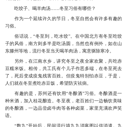
吃饺子、喝羊肉汤……冬至习俗有哪些？
作为一个延续许久的节日，冬至自然会有许多有趣的
习俗。
俗话说，“冬至到，吃水饺”。在中国北方有冬至吃饺
子的风俗，南方则多半是吃汤圆，当然也有例外，如在山
东滕州等地，流行冬至当天喝羊肉汤，寓意驱除寒冷。
另外，在江南水乡，讲究冬至之夜全家欢聚，共吃赤
豆糯米饭。相传，共工氏有个儿子作恶多端，在冬至死去
了，死后变成疫鬼残害百姓。但疫鬼特别怕赤豆，于是，
人们就在冬至煮吃赤豆饭，希望防灾祛病。
有趣的是，苏州还有饮用“冬酿酒”习俗。冬酿酒是一
种米酒，加入桂花酿造。冬至夜，老百姓们一边畅饮美味
的冬酿酒，一边品尝卤牛肉等各种卤菜，家里充满欢声笑
语。
“数九”开始后，民间流行填九九消寒图以供消遣。九