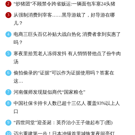
“炒猪团”不顾禁令跨省贩运:一辆面包车塞24头猪
2
从强制消费到宰客……黑导游栽了，好导游在哪
3
儿？
电商三巨头百亿补贴大战白热化 消费者拿到实惠了
4
吗？
寒夜里拾荒老人冻得发抖 有人悄悄替他点了份牛肉
5
汤
偷拍偷录的“证据”可以作为证据使用吗？答案在
6
这…
河南偃师发现疑似商代“国家粮仓”
7
中国社保卡持卡人数已超十三亿人 覆盖93%以上人
8
口
“四世同堂”迎圣诞：英乔治小王子做起布丁(图)
9
迈出重建第一步！日本冲绳首里城恢复夜间亮灯
10