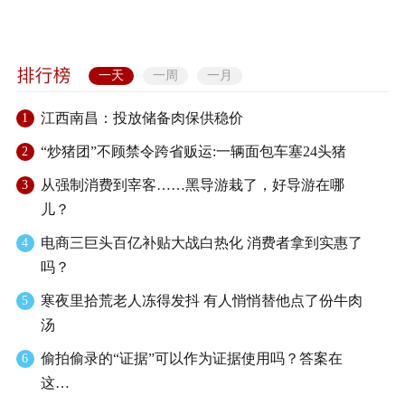
一天
一周
一月
江西南昌：投放储备肉保供稳价
1
“炒猪团”不顾禁令跨省贩运:一辆面包车塞24头猪
2
从强制消费到宰客……黑导游栽了，好导游在哪
3
儿？
电商三巨头百亿补贴大战白热化 消费者拿到实惠了
4
吗？
寒夜里拾荒老人冻得发抖 有人悄悄替他点了份牛肉
5
汤
偷拍偷录的“证据”可以作为证据使用吗？答案在
6
这…