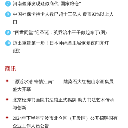
河南偃师发现疑似商代“国家粮仓”
7
中国社保卡持卡人数已超十三亿人 覆盖93%以上人
8
口
“四世同堂”迎圣诞：英乔治小王子做起布丁(图)
9
迈出重建第一步！日本冲绳首里城恢复夜间亮灯
10
(图)
“源近水清 寄情江南”——陆染石大红袍山水画集展
盛大开幕
北京松涛书画院书法馆正式揭牌 助力书法艺术传承
与创新
2024年下半年宁波市北仑区（开发区）公开招聘国有
企业工作人员公告