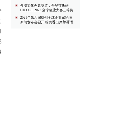
中获得
领航文化创意赛道，吾皇猫斩获
HICOOL 2022 全球创业大赛三等奖
孝
2021年第六届杭州全球企业家论坛
制
新闻发布会召开 徐兴香出席并讲话
引
完
着