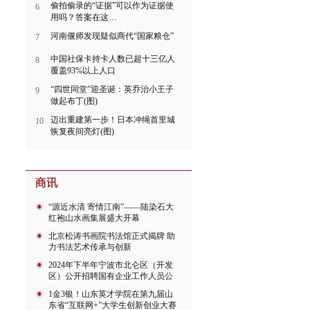
偷拍偷录的“证据”可以作为证据使
6
用吗？答案在这…
河南偃师发现疑似商代“国家粮仓”
7
中国社保卡持卡人数已超十三亿人
8
覆盖93%以上人口
“四世同堂”迎圣诞：英乔治小王子
9
做起布丁(图)
迈出重建第一步！日本冲绳首里城
10
恢复夜间亮灯(图)
“源近水清 寄情江南”——陆染石大
红袍山水画集展盛大开幕
北京松涛书画院书法馆正式揭牌 助
力书法艺术传承与创新
2024年下半年宁波市北仑区（开发
区）公开招聘国有企业工作人员公
告
1金3银！山东英才学院在第九届山
东省“互联网+”大学生创新创业大赛