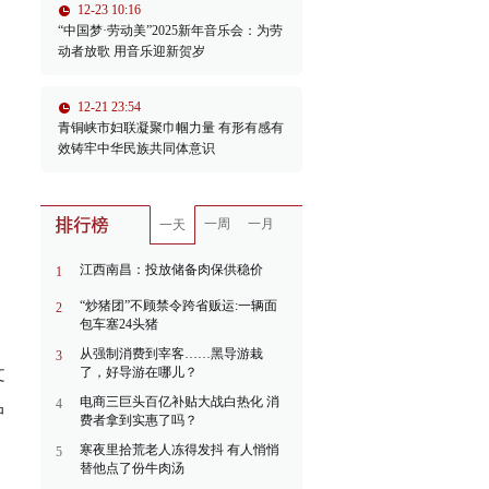
12-23 10:16
“中国梦·劳动美”2025新年音乐会：为劳
动者放歌 用音乐迎新贺岁
12-21 23:54
青铜峡市妇联凝聚巾帼力量 有形有感有
效铸牢中华民族共同体意识
一周
一月
一天
江西南昌：投放储备肉保供稳价
1
“炒猪团”不顾禁令跨省贩运:一辆面
2
包车塞24头猪
从强制消费到宰客……黑导游栽
3
文
了，好导游在哪儿？
电商三巨头百亿补贴大战白热化 消
4
中
费者拿到实惠了吗？
寒夜里拾荒老人冻得发抖 有人悄悄
5
替他点了份牛肉汤