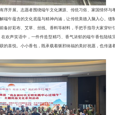
序开展。志愿者围绕端午文化渊源、传统习俗、家国情怀与
解端午蕴含的文化底蕴与精神内涵，让传统美德入脑入心。缝
前备好彩布、艾草、丝线、香料等材料，手把手指导大家穿针
。在欢声笑语中，一件件造型精巧、香气浓郁的端午香包陆续
获的喜悦。小小香包，既承载着驱邪纳福的美好祝愿，也传递