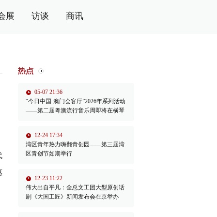
会展
访谈
商讯
05-07 21:36
“今日中国·澳门会客厅”2026年系列活动
——第二届粤澳流行音乐周即将在横琴
举办
12-24 17:34
湾区青年热力嗨翻青创园——第三届湾
区青创节如期举行
代
惠
12-23 11:22
伟大出自平凡：全总文工团大型原创话
剧《大国工匠》新闻发布会在京举办