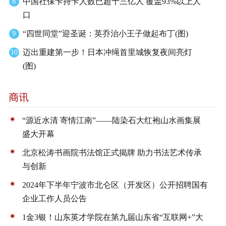
中国社保卡持卡人数已超十三亿人 覆盖93%以上人
8
口
“四世同堂”迎圣诞：英乔治小王子做起布丁(图)
9
迈出重建第一步！日本冲绳首里城恢复夜间亮灯
10
(图)
“源近水清 寄情江南”——陆染石大红袍山水画集展
盛大开幕
北京松涛书画院书法馆正式揭牌 助力书法艺术传承
与创新
2024年下半年宁波市北仑区（开发区）公开招聘国有
企业工作人员公告
1金3银！山东英才学院在第九届山东省“互联网+”大