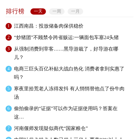
一天
一周
一月
江西南昌：投放储备肉保供稳价
1
“炒猪团”不顾禁令跨省贩运:一辆面包车塞24头猪
2
从强制消费到宰客……黑导游栽了，好导游在哪
3
儿？
电商三巨头百亿补贴大战白热化 消费者拿到实惠了
4
吗？
寒夜里拾荒老人冻得发抖 有人悄悄替他点了份牛肉
5
汤
偷拍偷录的“证据”可以作为证据使用吗？答案在
6
这…
河南偃师发现疑似商代“国家粮仓”
7