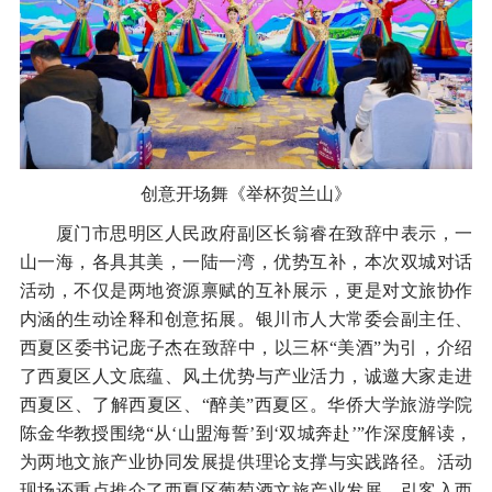
创意开场舞《举杯贺兰山》
厦门市思明区人民政府副区长翁睿在致辞中表示，一
山一海，各具其美，一陆一湾，优势互补，本次双城对话
活动，不仅是两地资源禀赋的互补展示，更是对文旅协作
内涵的生动诠释和创意拓展。银川市人大常委会副主任、
西夏区委书记庞子杰在致辞中，以三杯“美酒”为引，介绍
了西夏区人文底蕴、风土优势与产业活力，诚邀大家走进
西夏区、了解西夏区、“醉美”西夏区。华侨大学旅游学院
陈金华教授围绕“从‘山盟海誓’到‘双城奔赴’”作深度解读，
为两地文旅产业协同发展提供理论支撑与实践路径。活动
现场还重点推介了西夏区葡萄酒文旅产业发展、引客入西