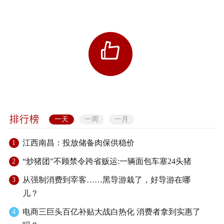
一天
一周
一月
江西南昌：投放储备肉保供稳价
1
“炒猪团”不顾禁令跨省贩运:一辆面包车塞24头猪
2
从强制消费到宰客……黑导游栽了，好导游在哪
3
儿？
电商三巨头百亿补贴大战白热化 消费者拿到实惠了
4