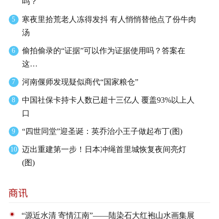
吗？
寒夜里拾荒老人冻得发抖 有人悄悄替他点了份牛肉
5
汤
偷拍偷录的“证据”可以作为证据使用吗？答案在
6
这…
河南偃师发现疑似商代“国家粮仓”
7
中国社保卡持卡人数已超十三亿人 覆盖93%以上人
8
口
“四世同堂”迎圣诞：英乔治小王子做起布丁(图)
9
迈出重建第一步！日本冲绳首里城恢复夜间亮灯
10
(图)
“源近水清 寄情江南”——陆染石大红袍山水画集展