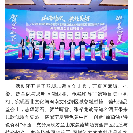
活动还开展了双城非遗文创走秀，西夏区麻编、扎
染、贺兰砚与思明区漆线雕、龟糕印等非遗项目集中亮
相，实现西北文化与闽南文化跨区域交融碰撞。葡萄酒品
鉴会上，志辉源石、贺兰晴雪、张裕龙谕等知名酒庄带来
11款优质葡萄酒，搭配宁夏特色黄牛肉，创新“葡萄酒+特
色食材”体验，充分展现贺兰山东麓葡萄酒黄金产区品质与
特色物产。主会场外同步设置“双城酒文旅农特优品会客