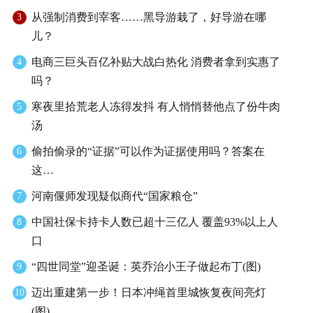
从强制消费到宰客……黑导游栽了，好导游在哪
3
儿？
电商三巨头百亿补贴大战白热化 消费者拿到实惠了
4
吗？
寒夜里拾荒老人冻得发抖 有人悄悄替他点了份牛肉
5
汤
偷拍偷录的“证据”可以作为证据使用吗？答案在
6
这…
河南偃师发现疑似商代“国家粮仓”
7
中国社保卡持卡人数已超十三亿人 覆盖93%以上人
8
口
“四世同堂”迎圣诞：英乔治小王子做起布丁(图)
9
迈出重建第一步！日本冲绳首里城恢复夜间亮灯
10
(图)