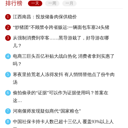
一天
一周
一月
江西南昌：投放储备肉保供稳价
1
“炒猪团”不顾禁令跨省贩运:一辆面包车塞24头猪
2
从强制消费到宰客……黑导游栽了，好导游在哪
3
儿？
电商三巨头百亿补贴大战白热化 消费者拿到实惠了
4
吗？
寒夜里拾荒老人冻得发抖 有人悄悄替他点了份牛肉
5
汤
偷拍偷录的“证据”可以作为证据使用吗？答案在
6
这…
河南偃师发现疑似商代“国家粮仓”
7
中国社保卡持卡人数已超十三亿人 覆盖93%以上人
8