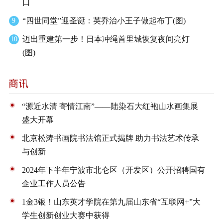
口
“四世同堂”迎圣诞：英乔治小王子做起布丁(图)
9
迈出重建第一步！日本冲绳首里城恢复夜间亮灯
10
(图)
“源近水清 寄情江南”——陆染石大红袍山水画集展
盛大开幕
北京松涛书画院书法馆正式揭牌 助力书法艺术传承
与创新
2024年下半年宁波市北仑区（开发区）公开招聘国有
企业工作人员公告
1金3银！山东英才学院在第九届山东省“互联网+”大
学生创新创业大赛中获得