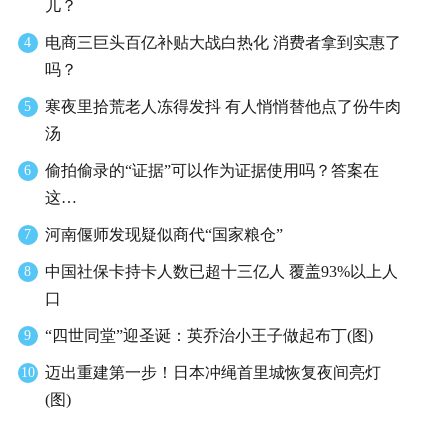
儿？
电商三巨头百亿补贴大战白热化 消费者拿到实惠了
4
吗？
寒夜里拾荒老人冻得发抖 有人悄悄替他点了份牛肉
5
汤
偷拍偷录的“证据”可以作为证据使用吗？答案在
6
这…
河南偃师发现疑似商代“国家粮仓”
7
中国社保卡持卡人数已超十三亿人 覆盖93%以上人
8
口
“四世同堂”迎圣诞：英乔治小王子做起布丁(图)
9
迈出重建第一步！日本冲绳首里城恢复夜间亮灯
10
(图)