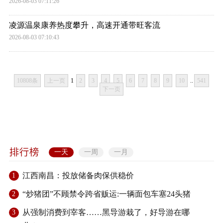
2026-08-03 07:11:26
凌源温泉康养热度攀升，高速开通带旺客流
2026-08-03 07:10:43
10808条
上一页
1
2
3
4
5
6
7
8
9
10
..
541
下一页
一天
一周
一月
江西南昌：投放储备肉保供稳价
1
“炒猪团”不顾禁令跨省贩运:一辆面包车塞24头猪
2
从强制消费到宰客……黑导游栽了，好导游在哪
3