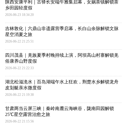
陕西安康平利｜古驿长安端午雅集启幕，女娲茶镇解锁茶
乡田园轻度假
2026-06-23 18:34:20
吉林敦化｜六鼎山非遗露营季启幕，长白山余脉解锁文脉
星空消夏之旅
2026-06-22 21:25:51
四川茂县｜羌族夏季村晚持续上演，阿坝高山村寨解锁羌
俗康养山野度假
2026-06-22 21:22:33
湖北松滋洈水｜百岛湖端午水上狂欢，荆楚水乡解锁龙舟
皮划艇亲水微度假
2026-06-22 21:19:38
甘肃两当云屏三峡｜秦岭南麓云海峡谷，陇南田园解锁
25℃星空露营治愈之旅
2026-06-22 21:15:56