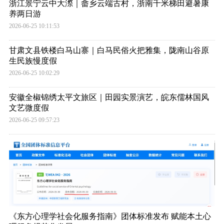
浙江景宁云中大漈｜畲乡云端古村，浙南千米梯田避暑康
养两日游
2026-06-25 10:11:53
甘肃文县铁楼白马山寨｜白马民俗火把雅集，陇南山谷原
生民族慢度假
2026-06-25 10:02:29
安徽全椒锦绣太平文旅区｜田园实景演艺，皖东儒林国风
文艺微度假
2026-06-25 09:57:23
《东方心理学社会化服务指南》团体标准发布 赋能本土心