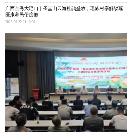
广西金秀大瑶山｜圣堂山云海杜鹃盛放，瑶族村寨解锁瑶
医康养民俗度假
2026-06-22 21:10:00