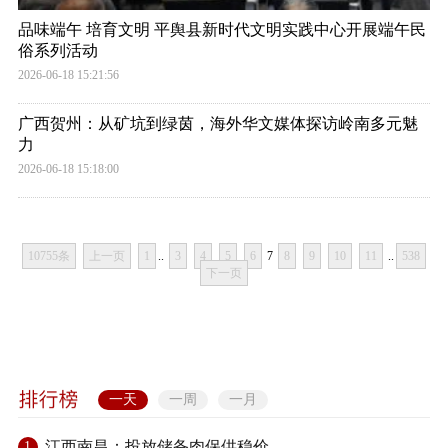
品味端午 培育文明 平舆县新时代文明实践中心开展端午民
俗系列活动
2026-06-18 15:21:56
广西贺州：从矿坑到绿茵，海外华文媒体探访岭南多元魅
力
2026-06-18 15:18:00
10755条
上一页
1
..
3
4
5
6
7
8
9
10
11
..
538
下一页
一天
一周
一月
江西南昌：投放储备肉保供稳价
1