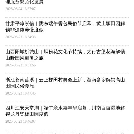
理服务规范化发展
2026-06-24 18:37:07
甘肃平凉崇信｜陇东端午香包民俗节启幕，黄土塬田园解
锁非遗康养慢度假
2026-06-23 18:54:38
山西阳城析城山｜胭粉花文化节持续，太行古堡花海解锁
山野国风避暑之旅
2026-06-23 18:51:56
浙江苍南莒溪｜云上梯田村奥会上新，浙南畲乡解锁高山
田园民俗慢旅
2026-06-23 18:47:45
四川江安天堂湖｜端午亲水嘉年华启幕，川南百亩湿地解
锁龙舟桨板田园度假
2026-06-23 18:46:07