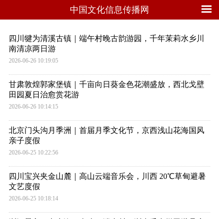
中国文化信息传播网
四川犍为清溪古镇｜端午村晚古韵游园，千年茉莉水乡川
南清凉两日游
2026-06-26 10:19:05
甘肃敦煌郭家堡镇｜千亩向日葵金色花潮盛放，西北戈壁
田园夏日治愈赏花游
2026-06-26 10:14:15
北京门头沟月季洲｜首届月季文化节，京西浅山花海国风
亲子度假
2026-06-25 10:22:56
四川宝兴夹金山麓｜高山云端音乐会，川西 20℃草甸避暑
文艺度假
2026-06-25 10:18:14