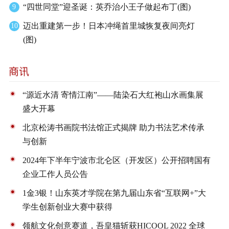
“四世同堂”迎圣诞：英乔治小王子做起布丁(图)
9
迈出重建第一步！日本冲绳首里城恢复夜间亮灯
10
(图)
“源近水清 寄情江南”——陆染石大红袍山水画集展
盛大开幕
北京松涛书画院书法馆正式揭牌 助力书法艺术传承
与创新
2024年下半年宁波市北仑区（开发区）公开招聘国有
企业工作人员公告
1金3银！山东英才学院在第九届山东省“互联网+”大
学生创新创业大赛中获得
领航文化创意赛道，吾皇猫斩获HICOOL 2022 全球