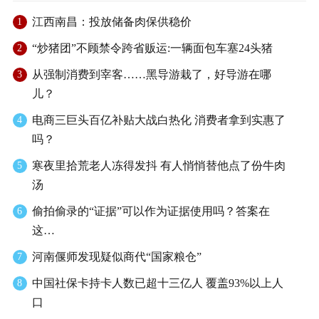
江西南昌：投放储备肉保供稳价
1
“炒猪团”不顾禁令跨省贩运:一辆面包车塞24头猪
2
从强制消费到宰客……黑导游栽了，好导游在哪
3
儿？
电商三巨头百亿补贴大战白热化 消费者拿到实惠了
4
吗？
寒夜里拾荒老人冻得发抖 有人悄悄替他点了份牛肉
5
汤
偷拍偷录的“证据”可以作为证据使用吗？答案在
6
这…
河南偃师发现疑似商代“国家粮仓”
7
中国社保卡持卡人数已超十三亿人 覆盖93%以上人
8
口