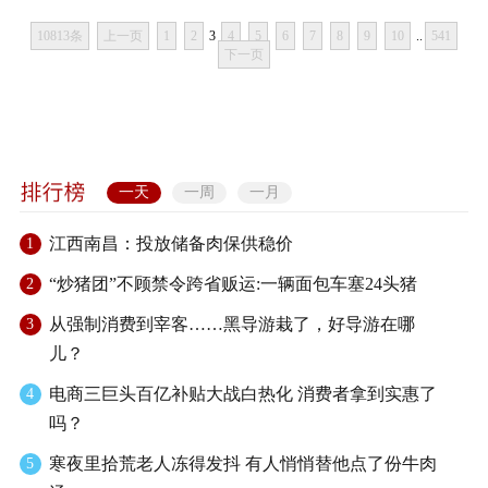
10813条
上一页
1
2
3
4
5
6
7
8
9
10
..
541
下一页
一天
一周
一月
江西南昌：投放储备肉保供稳价
1
“炒猪团”不顾禁令跨省贩运:一辆面包车塞24头猪
2
从强制消费到宰客……黑导游栽了，好导游在哪
3
儿？
电商三巨头百亿补贴大战白热化 消费者拿到实惠了
4
吗？
寒夜里拾荒老人冻得发抖 有人悄悄替他点了份牛肉
5