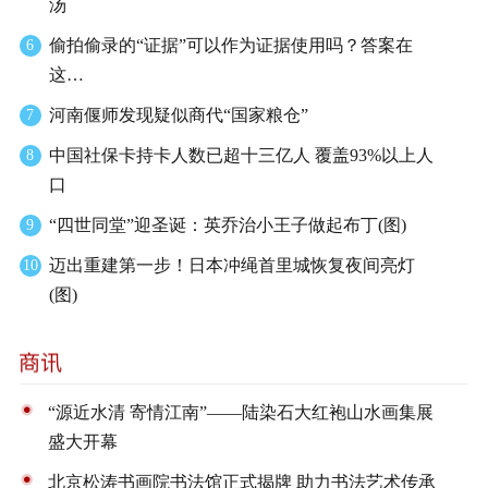
汤
偷拍偷录的“证据”可以作为证据使用吗？答案在
6
这…
河南偃师发现疑似商代“国家粮仓”
7
中国社保卡持卡人数已超十三亿人 覆盖93%以上人
8
口
“四世同堂”迎圣诞：英乔治小王子做起布丁(图)
9
迈出重建第一步！日本冲绳首里城恢复夜间亮灯
10
(图)
“源近水清 寄情江南”——陆染石大红袍山水画集展
盛大开幕
北京松涛书画院书法馆正式揭牌 助力书法艺术传承