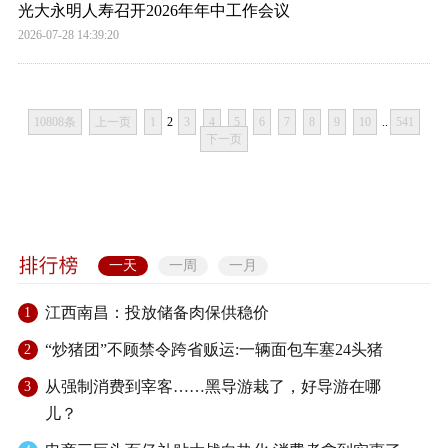
光大永明人寿召开2026年年中工作会议
2026-07-28 14:39:20
10808条
上一页
1
2
3
4
5
6
7
8
9
10
..
541
下一页
一天
一周
一月
江西南昌：投放储备肉保供稳价
1
“炒猪团”不顾禁令跨省贩运:一辆面包车塞24头猪
2
从强制消费到宰客……黑导游栽了，好导游在哪
3
儿？