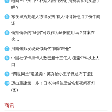
电商三巨头百亿补贴大战白热化 消费者拿到实惠了
4
吗？
寒夜里拾荒老人冻得发抖 有人悄悄替他点了份牛肉
5
汤
偷拍偷录的“证据”可以作为证据使用吗？答案在
6
这…
河南偃师发现疑似商代“国家粮仓”
7
中国社保卡持卡人数已超十三亿人 覆盖93%以上人
8
口
“四世同堂”迎圣诞：英乔治小王子做起布丁(图)
9
迈出重建第一步！日本冲绳首里城恢复夜间亮灯
10
(图)