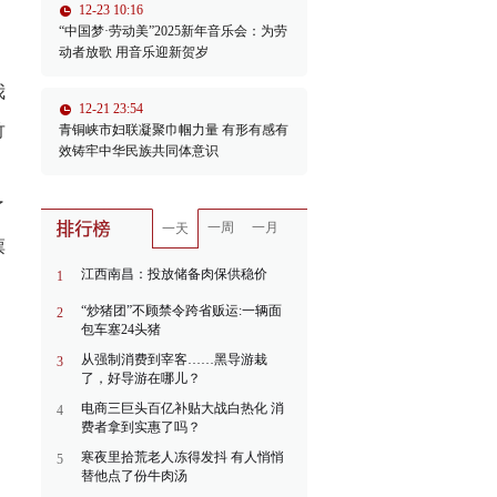
12-23 10:16
，
“中国梦·劳动美”2025新年音乐会：为劳
动者放歌 用音乐迎新贺岁
我
12-21 23:54
竹
青铜峡市妇联凝聚巾帼力量 有形有感有
效铸牢中华民族共同体意识
了
一周
一月
一天
票
江西南昌：投放储备肉保供稳价
1
“炒猪团”不顾禁令跨省贩运:一辆面
2
包车塞24头猪
从强制消费到宰客……黑导游栽
3
了，好导游在哪儿？
电商三巨头百亿补贴大战白热化 消
4
费者拿到实惠了吗？
寒夜里拾荒老人冻得发抖 有人悄悄
5
替他点了份牛肉汤