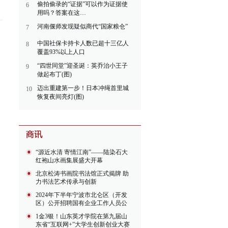
偷拍偷录的“证据”可以作为证据使
6
用吗？答案在这…
河南偃师发现疑似商代“国家粮仓”
7
中国社保卡持卡人数已超十三亿人
8
覆盖93%以上人口
“四世同堂”迎圣诞：英乔治小王子
9
做起布丁(图)
迈出重建第一步！日本冲绳首里城
10
恢复夜间亮灯(图)
“源近水清 寄情江南”——陆染石大
红袍山水画集展盛大开幕
北京松涛书画院书法馆正式揭牌 助
力书法艺术传承与创新
2024年下半年宁波市北仑区（开发
区）公开招聘国有企业工作人员公
告
1金3银！山东英才学院在第九届山
东省“互联网+”大学生创新创业大赛