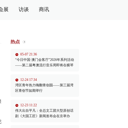
会展
访谈
商讯
05-07 21:36
“今日中国·澳门会客厅”2026年系列活动
——第二届粤澳流行音乐周即将在横琴
举办
12-24 17:34
湾区青年热力嗨翻青创园——第三届湾
区青创节如期举行
。
课
12-23 11:22
伟大出自平凡：全总文工团大型原创话
剧《大国工匠》新闻发布会在京举办
把