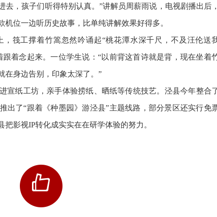
进去，孩子们听得特别认真。”讲解员周薪雨说，电视剧播出后
款机位一边听历史故事，比单纯讲解效果好得多。
，筏工撑着竹篙忽然吟诵起“桃花潭水深千尺，不及汪伦送
着跟着念起来。一位学生说：“以前背这首诗就是背，现在坐着
就在身边告别，印象太深了。”
宣纸工坊，亲手体验捞纸、晒纸等传统技艺。泾县今年整合
推出了“跟着《种墨园》游泾县”主题线路，部分景区还实行免
县把影视IP转化成实实在在研学体验的努力。