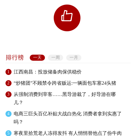
一天
一周
一月
江西南昌：投放储备肉保供稳价
1
“炒猪团”不顾禁令跨省贩运:一辆面包车塞24头猪
2
从强制消费到宰客……黑导游栽了，好导游在哪
3
儿？
电商三巨头百亿补贴大战白热化 消费者拿到实惠了
4
吗？
寒夜里拾荒老人冻得发抖 有人悄悄替他点了份牛肉
5