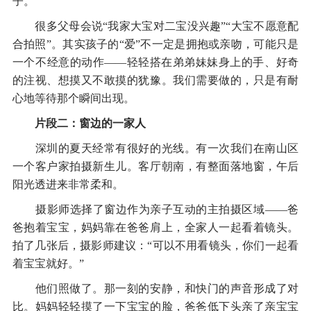
子。”
很多父母会说“我家大宝对二宝没兴趣”“大宝不愿意配
合拍照”。其实孩子的“爱”不一定是拥抱或亲吻，可能只是
一个不经意的动作——轻轻搭在弟弟妹妹身上的手、好奇
的注视、想摸又不敢摸的犹豫。我们需要做的，只是有耐
心地等待那个瞬间出现。
片段二：窗边的一家人
深圳的夏天经常有很好的光线。有一次我们在南山区
一个客户家拍摄新生儿。客厅朝南，有整面落地窗，午后
阳光透进来非常柔和。
摄影师选择了窗边作为亲子互动的主拍摄区域——爸
爸抱着宝宝，妈妈靠在爸爸肩上，全家人一起看着镜头。
拍了几张后，摄影师建议：“可以不用看镜头，你们一起看
着宝宝就好。”
他们照做了。那一刻的安静，和快门的声音形成了对
比。妈妈轻轻摸了一下宝宝的脸，爸爸低下头亲了亲宝宝