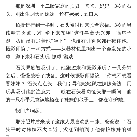
那是深圳一个二胎家庭的拍摄。爸爸、妈妈、3岁的石
头、刚出生14天的妹妹，还有姥姥，五口人。
拍摄进行到一半时，石头被叫过来拍全家福。3岁的男
孩精力充沛，对“坐下来拍照”这件事毫无兴趣，满屋子
跑。我们没有追着他“坐下”，也没有让爸爸强行按住他。
摄影师换了一种方式——从器材包里掏出一个会发光的小
球，蹲下来和石头玩“抓球”游戏。
石头果然被吸引了。他跑过来和摄影师玩了十几分钟
之后，慢慢放松了戒备。这时候摄影师提议：“你想不想看
看妹妹？”石头点点头。我们引导他轻轻趴在妹妹旁边，用
玩具吸引他的注意力——就在石头看向镜头那一瞬间，他
的一只小手无意识地搭在了妹妹的毯子上，像在守护她。
快门声响起。
那张照片后来成了这家人最喜欢的一张。爸爸说：“石
头平时对妹妹不太亲近，没想到拍到了他保护妹妹的样