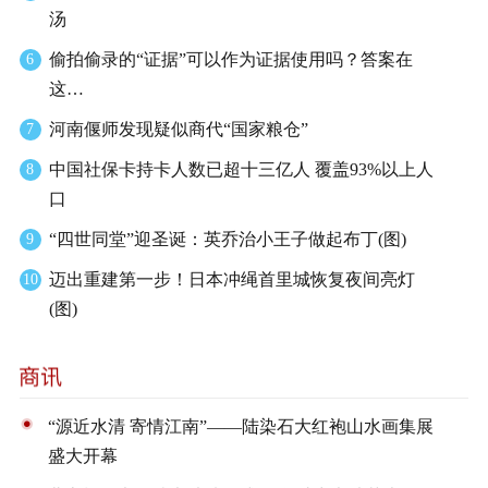
汤
偷拍偷录的“证据”可以作为证据使用吗？答案在
6
这…
河南偃师发现疑似商代“国家粮仓”
7
中国社保卡持卡人数已超十三亿人 覆盖93%以上人
8
口
“四世同堂”迎圣诞：英乔治小王子做起布丁(图)
9
迈出重建第一步！日本冲绳首里城恢复夜间亮灯
10
(图)
“源近水清 寄情江南”——陆染石大红袍山水画集展
盛大开幕