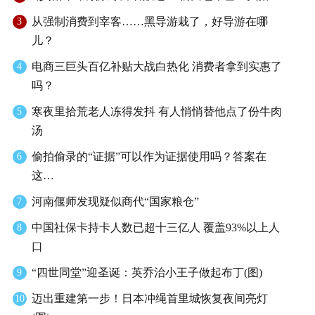
从强制消费到宰客……黑导游栽了，好导游在哪
3
儿？
电商三巨头百亿补贴大战白热化 消费者拿到实惠了
4
吗？
寒夜里拾荒老人冻得发抖 有人悄悄替他点了份牛肉
5
汤
偷拍偷录的“证据”可以作为证据使用吗？答案在
6
这…
河南偃师发现疑似商代“国家粮仓”
7
中国社保卡持卡人数已超十三亿人 覆盖93%以上人
8
口
“四世同堂”迎圣诞：英乔治小王子做起布丁(图)
9
迈出重建第一步！日本冲绳首里城恢复夜间亮灯
10