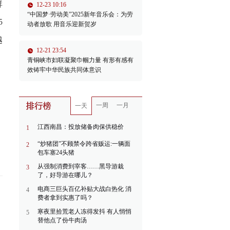
群
12-23 10:16
“中国梦·劳动美”2025新年音乐会：为劳
5
动者放歌 用音乐迎新贺岁
越
12-21 23:54
青铜峡市妇联凝聚巾帼力量 有形有感有
效铸牢中华民族共同体意识
一周
一月
一天
江西南昌：投放储备肉保供稳价
1
“炒猪团”不顾禁令跨省贩运:一辆面
2
包车塞24头猪
从强制消费到宰客……黑导游栽
3
了，好导游在哪儿？
电商三巨头百亿补贴大战白热化 消
4
费者拿到实惠了吗？
寒夜里拾荒老人冻得发抖 有人悄悄
5
替他点了份牛肉汤