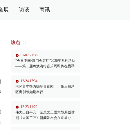
会展
访谈
商讯
05-07 21:36
“今日中国·澳门会客厅”2026年系列活动
——第二届粤澳流行音乐周即将在横琴
举办
暑
12-24 17:34
湾区青年热力嗨翻青创园——第三届湾
步
区青创节如期举行
12-23 11:22
过
伟大出自平凡：全总文工团大型原创话
剧《大国工匠》新闻发布会在京举办
约