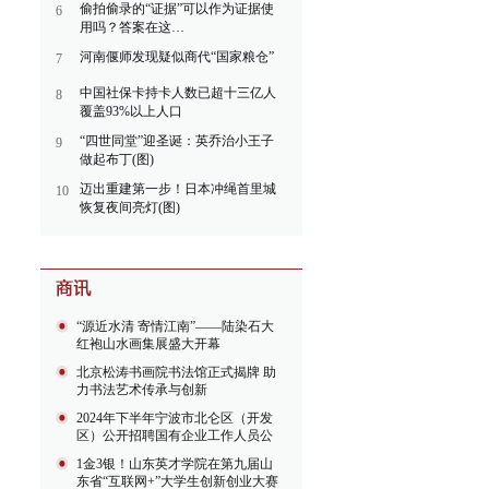
偷拍偷录的“证据”可以作为证据使
6
用吗？答案在这…
河南偃师发现疑似商代“国家粮仓”
7
中国社保卡持卡人数已超十三亿人
8
覆盖93%以上人口
“四世同堂”迎圣诞：英乔治小王子
9
做起布丁(图)
迈出重建第一步！日本冲绳首里城
10
恢复夜间亮灯(图)
“源近水清 寄情江南”——陆染石大
红袍山水画集展盛大开幕
北京松涛书画院书法馆正式揭牌 助
力书法艺术传承与创新
2024年下半年宁波市北仑区（开发
区）公开招聘国有企业工作人员公
告
1金3银！山东英才学院在第九届山
东省“互联网+”大学生创新创业大赛