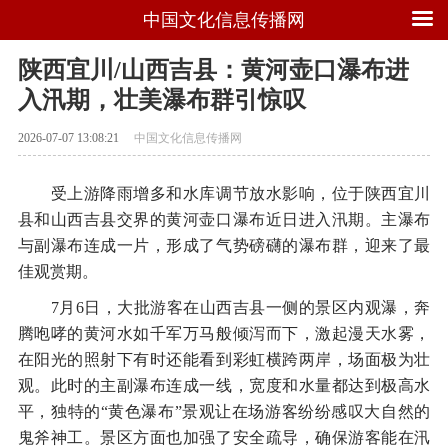
中国文化信息传播网
陕西宜川/山西吉县：黄河壶口瀑布进
入汛期，壮美瀑布群引惊叹
2026-07-07 13:08:21
中国文化信息传播网
受上游降雨增多和水库调节放水影响，位于陕西宜川
县和山西吉县交界的黄河壶口瀑布近日进入汛期。主瀑布
与副瀑布连成一片，形成了气势磅礴的瀑布群，迎来了最
佳观赏期。
7月6日，大批游客在山西吉县一侧的景区内观瀑，奔
腾咆哮的黄河水如千军万马般倾泻而下，激起漫天水雾，
在阳光的照射下有时还能看到彩虹横跨两岸，场面极为壮
观。此时的主副瀑布连成一线，宽度和水量都达到极高水
平，独特的“黄色瀑布”景观让在场游客纷纷感叹大自然的
鬼斧神工。景区方面也加强了安全疏导，确保游客能在汛