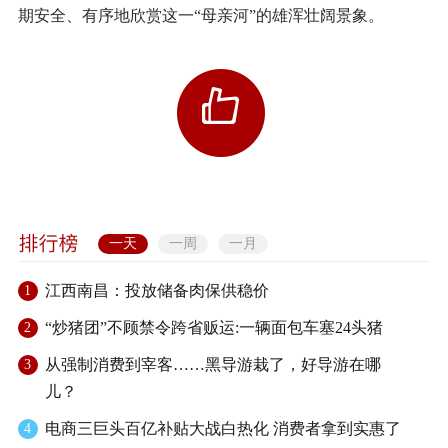
期安全、有序地欣赏这一“母亲河”的雄浑壮阔景象。
一天
一周
一月
江西南昌：投放储备肉保供稳价
1
“炒猪团”不顾禁令跨省贩运:一辆面包车塞24头猪
2
从强制消费到宰客……黑导游栽了，好导游在哪
3
儿？
电商三巨头百亿补贴大战白热化 消费者拿到实惠了
4