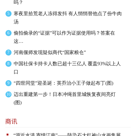
吗？
寒夜里拾荒老人冻得发抖 有人悄悄替他点了份牛肉
5
汤
偷拍偷录的“证据”可以作为证据使用吗？答案在
6
这…
河南偃师发现疑似商代“国家粮仓”
7
中国社保卡持卡人数已超十三亿人 覆盖93%以上人
8
口
“四世同堂”迎圣诞：英乔治小王子做起布丁(图)
9
迈出重建第一步！日本冲绳首里城恢复夜间亮灯
10
(图)
“源近水清 寄情江南”——陆染石大红袍山水画集展