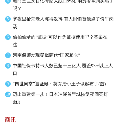
电商三巨头百亿补贴大战白热化 消费者拿到实惠了
4
吗？
寒夜里拾荒老人冻得发抖 有人悄悄替他点了份牛肉
5
汤
偷拍偷录的“证据”可以作为证据使用吗？答案在
6
这…
河南偃师发现疑似商代“国家粮仓”
7
中国社保卡持卡人数已超十三亿人 覆盖93%以上人
8
口
“四世同堂”迎圣诞：英乔治小王子做起布丁(图)
9
迈出重建第一步！日本冲绳首里城恢复夜间亮灯
10
(图)