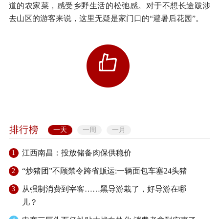
道的农家菜，感受乡野生活的松弛感。对于不想长途跋涉
去山区的游客来说，这里无疑是家门口的“避暑后花园”。
一天
一周
一月
江西南昌：投放储备肉保供稳价
1
“炒猪团”不顾禁令跨省贩运:一辆面包车塞24头猪
2
从强制消费到宰客……黑导游栽了，好导游在哪
3
儿？