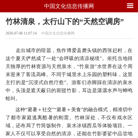
中国文化信息传播网
竹林清泉，太行山下的“天然空调房”
2026-07-06 11:07:14
中国文化信息传播网
走出城市的喧嚣，焦作博爱县磨头镇的西张赶村，在
这个夏天俨然成了一处“会呼吸的清凉秘境”。依托当地得
天独厚的竹林资源与天然泉水，“竹泉游”水世界在这个周
末迎来了客流高峰。不同于城里水上乐园的塑料味，这里
主打的是“沉浸式自然疗愈”。游客们赤脚踩在清凉的泉水
中，头顶是遮天蔽日的斑驳竹影，耳边是潺潺水声与蝉鸣
蛙叫。
这种“避暑＋社交”“避暑＋美食”的融合模式，精准切中
了都市家庭逃离酷暑的刚需。竹林深处，不仅有戏水区
域，还布局了竹筒饭制作、泉水冰镇西瓜等体验项目。一
家人不仅可以享受自然的清凉，还能在竹影婆娑中品尝地