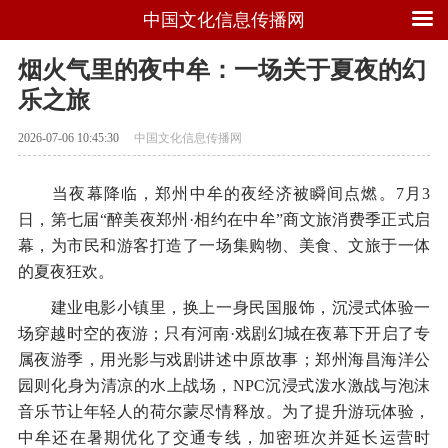
中国文化信息传播网
烟火气里的夜中牟：一场关于夏夜的幻
乐之旅
2026-07-06 10:45:30
中国文化信息传播网
当夜幕降临，郑州中牟的夜经济被瞬间点燃。7月3
日，第七届“醉美夜郑州·相约在中牟”商文旅消费季正式启
幕，为市民和游客打造了一场集购物、美食、文旅于一体
的夏夜狂欢。
建业电影小镇里，换上一身民国服饰，沉浸式体验一
场穿越时空的夜游；只有河南·戏剧幻城在夜幕下开启了专
属夜游季，用光影与戏剧讲述中原故事；郑州海昌海洋公
园则化身为清凉的水上战场，NPC沉浸式泼水激战与泡沫
音乐节让年轻人的荷尔蒙尽情释放。为了提升游玩体验，
中牟还在暑期优化了交通专线，加密班次并延长运营时