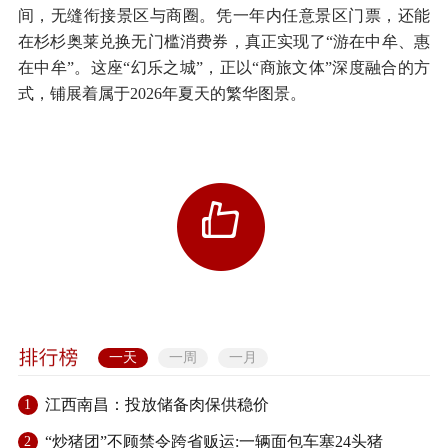
间，无缝衔接景区与商圈。凭一年内任意景区门票，还能
在杉杉奥莱兑换无门槛消费券，真正实现了“游在中牟、惠
在中牟”。这座“幻乐之城”，正以“商旅文体”深度融合的方
式，铺展着属于2026年夏天的繁华图景。
一天
一周
一月
江西南昌：投放储备肉保供稳价
1
“炒猪团”不顾禁令跨省贩运:一辆面包车塞24头猪
2