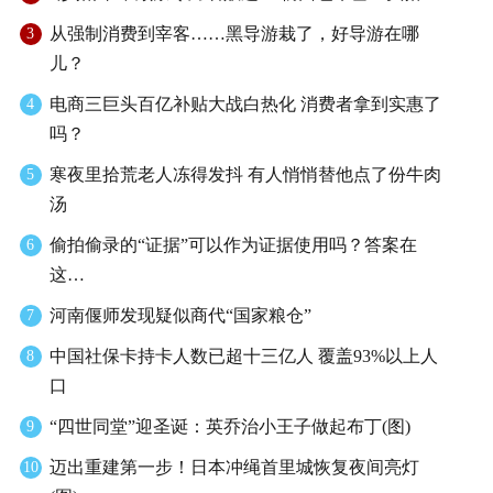
从强制消费到宰客……黑导游栽了，好导游在哪
3
儿？
电商三巨头百亿补贴大战白热化 消费者拿到实惠了
4
吗？
寒夜里拾荒老人冻得发抖 有人悄悄替他点了份牛肉
5
汤
偷拍偷录的“证据”可以作为证据使用吗？答案在
6
这…
河南偃师发现疑似商代“国家粮仓”
7
中国社保卡持卡人数已超十三亿人 覆盖93%以上人
8
口
“四世同堂”迎圣诞：英乔治小王子做起布丁(图)
9
迈出重建第一步！日本冲绳首里城恢复夜间亮灯
10