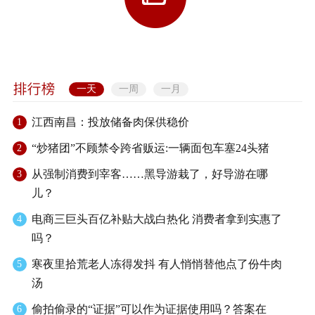
一天
一周
一月
江西南昌：投放储备肉保供稳价
1
“炒猪团”不顾禁令跨省贩运:一辆面包车塞24头猪
2
从强制消费到宰客……黑导游栽了，好导游在哪
3
儿？
电商三巨头百亿补贴大战白热化 消费者拿到实惠了
4
吗？
寒夜里拾荒老人冻得发抖 有人悄悄替他点了份牛肉
5
汤
偷拍偷录的“证据”可以作为证据使用吗？答案在
6