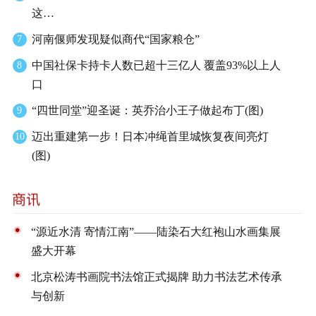
这…
河南偃师发现疑似商代“国家粮仓”
7
中国社保卡持卡人数已超十三亿人 覆盖93%以上人
8
口
“四世同堂”迎圣诞：英乔治小王子做起布丁(图)
9
迈出重建第一步！日本冲绳首里城恢复夜间亮灯
10
(图)
“源近水清 寄情江南”——陆染石大红袍山水画集展
盛大开幕
北京松涛书画院书法馆正式揭牌 助力书法艺术传承
与创新