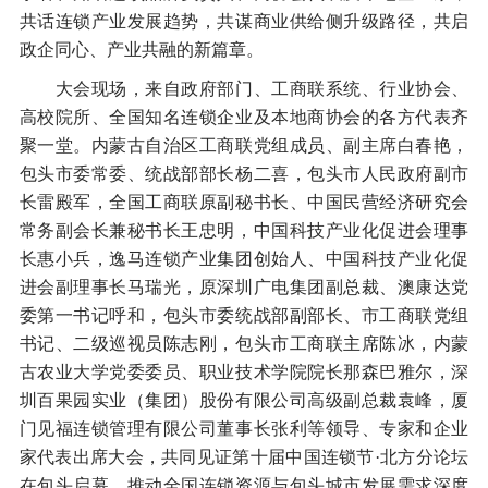
共话连锁产业发展趋势，共谋商业供给侧升级路径，共启
政企同心、产业共融的新篇章。
大会现场，来自政府部门、工商联系统、行业协会、
高校院所、全国知名连锁企业及本地商协会的各方代表齐
聚一堂。内蒙古自治区工商联党组成员、副主席白春艳，
包头市委常委、统战部部长杨二喜，包头市人民政府副市
长雷殿军，全国工商联原副秘书长、中国民营经济研究会
常务副会长兼秘书长王忠明，中国科技产业化促进会理事
长惠小兵，逸马连锁产业集团创始人、中国科技产业化促
进会副理事长马瑞光，原深圳广电集团副总裁、澳康达党
委第一书记呼和，包头市委统战部副部长、市工商联党组
书记、二级巡视员陈志刚，包头市工商联主席陈冰，内蒙
古农业大学党委委员、职业技术学院院长那森巴雅尔，深
圳百果园实业（集团）股份有限公司高级副总裁袁峰，厦
门见福连锁管理有限公司董事长张利等领导、专家和企业
家代表出席大会，共同见证第十届中国连锁节·北方分论坛
在包头启幕，推动全国连锁资源与包头城市发展需求深度