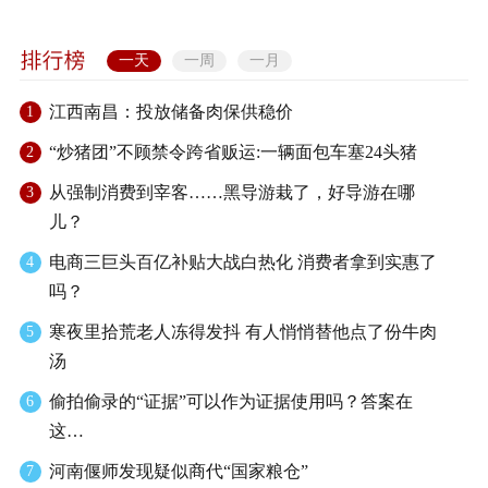
一天
一周
一月
江西南昌：投放储备肉保供稳价
1
“炒猪团”不顾禁令跨省贩运:一辆面包车塞24头猪
2
从强制消费到宰客……黑导游栽了，好导游在哪
3
儿？
电商三巨头百亿补贴大战白热化 消费者拿到实惠了
4
吗？
寒夜里拾荒老人冻得发抖 有人悄悄替他点了份牛肉
5
汤
偷拍偷录的“证据”可以作为证据使用吗？答案在
6
这…
河南偃师发现疑似商代“国家粮仓”
7