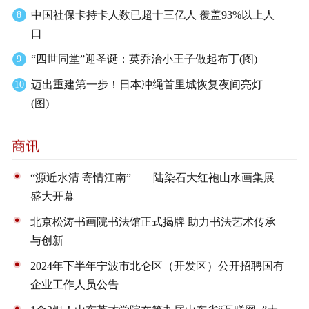
中国社保卡持卡人数已超十三亿人 覆盖93%以上人
8
口
“四世同堂”迎圣诞：英乔治小王子做起布丁(图)
9
迈出重建第一步！日本冲绳首里城恢复夜间亮灯
10
(图)
“源近水清 寄情江南”——陆染石大红袍山水画集展
盛大开幕
北京松涛书画院书法馆正式揭牌 助力书法艺术传承
与创新
2024年下半年宁波市北仑区（开发区）公开招聘国有
企业工作人员公告