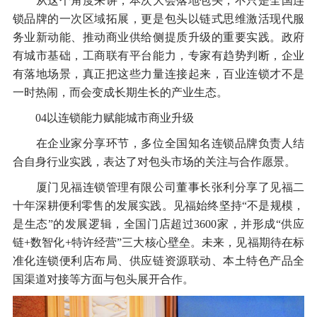
从这个角度来讲，本次大会落地包头，不只是全国连
锁品牌的一次区域拓展，更是包头以链式思维激活现代服
务业新动能、推动商业供给侧提质升级的重要实践。政府
有城市基础，工商联有平台能力，专家有趋势判断，企业
有落地场景，真正把这些力量连接起来，百业连锁才不是
一时热闹，而会变成长期生长的产业生态。
04以连锁能力赋能城市商业升级
在企业家分享环节，多位全国知名连锁品牌负责人结
合自身行业实践，表达了对包头市场的关注与合作愿景。
厦门见福连锁管理有限公司董事长张利分享了见福二
十年深耕便利零售的发展实践。见福始终坚持“不是规模，
是生态”的发展逻辑，全国门店超过3600家，并形成“供应
链+数智化+特许经营”三大核心壁垒。未来，见福期待在标
准化连锁便利店布局、供应链资源联动、本土特色产品全
国渠道对接等方面与包头展开合作。