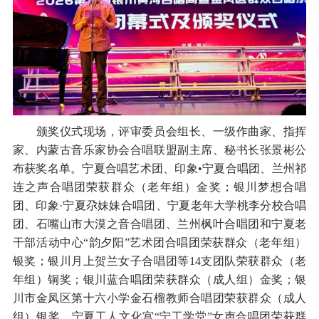
颁奖仪式现场，评审委员会组长、一级作曲家、指挥
家、内蒙古音乐家协会合唱联盟副主席、秘书长张景彬公
布获奖名单。宁夏合唱艺术团、印象•宁夏合唱团、兰州祁
连之声合唱团荣获群众（老年组）金奖；银川梦想合唱
团、印象·宁夏尕妹妹合唱团、宁夏老年大学桃李分校合唱
团、石嘴山市大漠之音合唱团、兰州枫叶合唱团和宁夏老
干部活动中心“韵夕阳”艺术团合唱团荣获群众（老年组）
银奖；银川月上贺兰女子合唱团等14支团队荣获群众（老
年组）铜奖；银川蓝合唱团荣获群众（成人组）金奖；银
川市金凤区第十六小学金石榴教师合唱团荣获群众（成人
组）银奖。宁夏工人文化宫“宁工学堂”女声合唱团荣获群