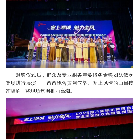
颁奖仪式后，群众及专业组各年龄段各金奖团队依次
登场进行展演。一首首饱含黄河气韵、塞上风情的曲目接
连唱响，将现场氛围推向高潮。