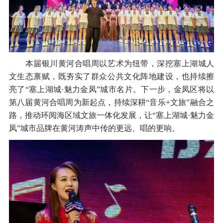
本届银川黄河合唱周以艺术为纽带，深挖塞上湖城人
文生态禀赋，既夯实了群众公共文化阵地建设，也持续擦
亮了“塞上湖城·魅力金凤”城市名片。下一步，金凤区将以
第八届黄河合唱周为新起点，持续深耕“音乐+文旅”融合之
路，推动环阅海区域文旅一体化发展，让“塞上湖城·魅力金
凤”城市品牌在黄河涛声中传的更远、唱的更响。