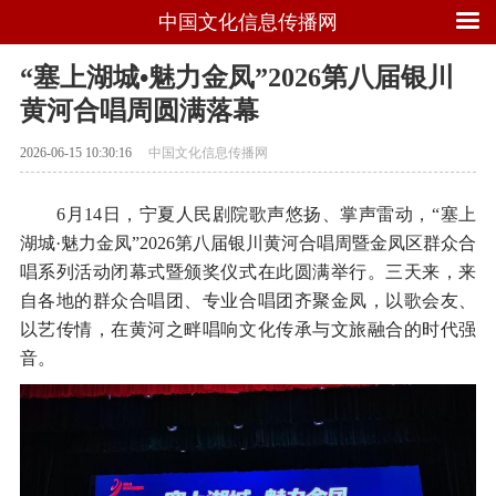
中国文化信息传播网
“塞上湖城•魅力金凤”2026第八届银川
黄河合唱周圆满落幕
2026-06-15 10:30:16
中国文化信息传播网
6月14日，宁夏人民剧院歌声悠扬、掌声雷动，“塞上
湖城·魅力金凤”2026第八届银川黄河合唱周暨金凤区群众合
唱系列活动闭幕式暨颁奖仪式在此圆满举行。三天来，来
自各地的群众合唱团、专业合唱团齐聚金凤，以歌会友、
以艺传情，在黄河之畔唱响文化传承与文旅融合的时代强
音。