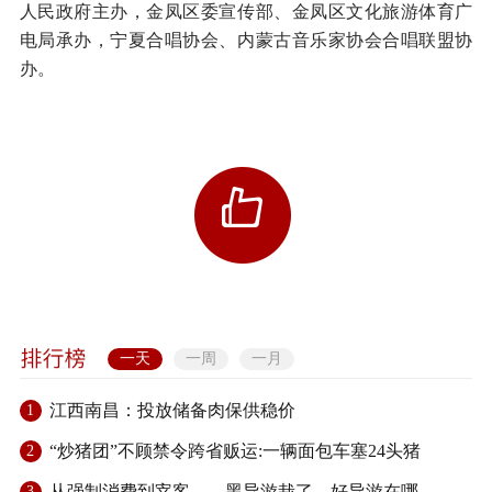
人民政府主办，金凤区委宣传部、金凤区文化旅游体育广
电局承办，宁夏合唱协会、内蒙古音乐家协会合唱联盟协
办。
一天
一周
一月
江西南昌：投放储备肉保供稳价
1
“炒猪团”不顾禁令跨省贩运:一辆面包车塞24头猪
2
从强制消费到宰客……黑导游栽了，好导游在哪
3