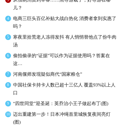
儿？
电商三巨头百亿补贴大战白热化 消费者拿到实惠了
4
吗？
寒夜里拾荒老人冻得发抖 有人悄悄替他点了份牛肉
5
汤
偷拍偷录的“证据”可以作为证据使用吗？答案在
6
这…
河南偃师发现疑似商代“国家粮仓”
7
中国社保卡持卡人数已超十三亿人 覆盖93%以上人
8
口
“四世同堂”迎圣诞：英乔治小王子做起布丁(图)
9
迈出重建第一步！日本冲绳首里城恢复夜间亮灯
10
(图)