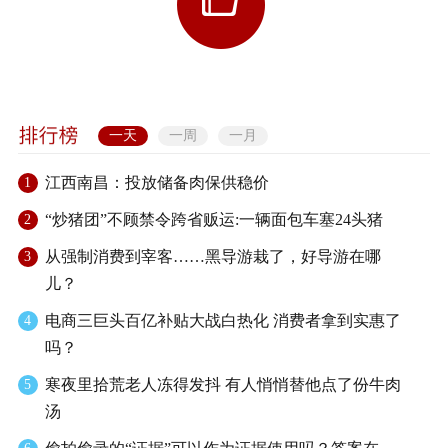
一天
一周
一月
江西南昌：投放储备肉保供稳价
1
“炒猪团”不顾禁令跨省贩运:一辆面包车塞24头猪
2
从强制消费到宰客……黑导游栽了，好导游在哪
3
儿？
电商三巨头百亿补贴大战白热化 消费者拿到实惠了
4
吗？
寒夜里拾荒老人冻得发抖 有人悄悄替他点了份牛肉
5
汤