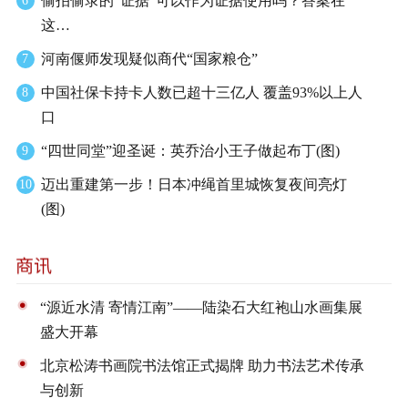
偷拍偷录的“证据”可以作为证据使用吗？答案在
6
这…
河南偃师发现疑似商代“国家粮仓”
7
中国社保卡持卡人数已超十三亿人 覆盖93%以上人
8
口
“四世同堂”迎圣诞：英乔治小王子做起布丁(图)
9
迈出重建第一步！日本冲绳首里城恢复夜间亮灯
10
(图)
“源近水清 寄情江南”——陆染石大红袍山水画集展
盛大开幕
北京松涛书画院书法馆正式揭牌 助力书法艺术传承
与创新