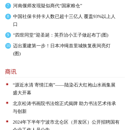
河南偃师发现疑似商代“国家粮仓”
7
中国社保卡持卡人数已超十三亿人 覆盖93%以上人
8
口
“四世同堂”迎圣诞：英乔治小王子做起布丁(图)
9
迈出重建第一步！日本冲绳首里城恢复夜间亮灯
10
(图)
“源近水清 寄情江南”——陆染石大红袍山水画集展
盛大开幕
北京松涛书画院书法馆正式揭牌 助力书法艺术传承
与创新
2024年下半年宁波市北仑区（开发区）公开招聘国有
企业工作人员公告