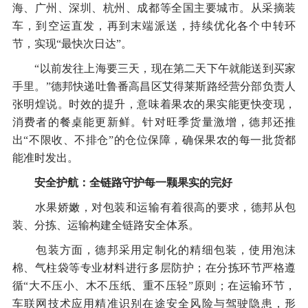
海、广州、深圳、杭州、成都等全国主要城市。从采摘装
车，到空运直发，再到末端派送，持续优化各个中转环
节，实现“最快次日达”。
“以前发往上海要三天，现在第二天下午就能送到买家
手里。”德邦快递吐鲁番高昌区艾得莱斯路经营分部负责人
张明煌说。时效的提升，意味着果农的果实能更快变现，
消费者的餐桌能更新鲜。针对旺季货量激增，德邦还推
出“不限收、不排仓”的仓位保障，确保果农的每一批货都
能准时发出。
安全护航：全链路守护每一颗果实的完好
水果娇嫩，对包装和运输有着很高的要求，德邦从包
装、分拣、运输构建全链路安全体系。
包装方面，德邦采用定制化的精细包装，使用泡沫
棉、气柱袋等专业材料进行多层防护；在分拣环节严格遵
循“大不压小、木不压纸、重不压轻”原则；在运输环节，
车联网技术应用精准识别在途安全风险与驾驶隐患，形