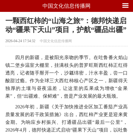
中国文化信息传播网
一颗西红柿的“山海之旅”：德邦快递启
动“疆果下天山”项目，护航“疆品出疆”
2026-04-24 17:54:32
中国文化信息传播网
四月的新疆，是被阳光亲吻的季节。在吐鲁番火焰山
镇二堡乡温室大棚里，挂满枝头的普罗旺斯西红柿正红得
透亮，记者随手掰开一个，沙瓤绵密，汁水丰盈，尝一口
酸甜过瘾。作为全球三大西红柿核心产区之一，新疆得天
独厚的土壤与昼夜温差，让这里的瓜果成为增收“金果
果”，但“出疆难、保鲜难”，曾是产业发展的最大瓶颈。
2026年初，新疆《关于加快推进全区加工番茄产业高
质量发展的若干政策措施》出台，西红柿产业更是迎来黄
金期。为响应乡村振兴、打通疆品出疆“最后一公里”，
2026年4月，德邦快递正式启动“疆果下天山”项目，以吐鲁