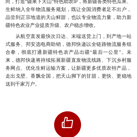
向，打造“疆果下天山”特色助农IP，将新疆各类特色瓜果、
生鲜纳入全年物流服务规划，既让全国消费者足不出户，
品尝到正宗地道的天山鲜甜，也以专业物流力量，助力新
疆特色农业产业提质升级、农户稳步增收。
从航空直发最快次日达、末端送货上门，到产地一站
式服务、邦安选电商助销，德邦快递以全链路物流服务组
合拳，彻底打通新疆特色农产品出疆“最后一公里”。未
来，德邦快递将持续拓展新疆直发物流线路、下沉乡村服
务网点、优化生鲜运输方案，让新疆更多优质农特产品，
走出戈壁、香飘全国，把天山脚下的甘甜，更快、更稳地
送到千家万户。