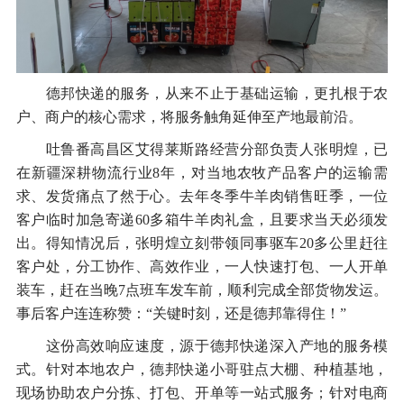
德邦快递的服务，从来不止于基础运输，更扎根于农
户、商户的核心需求，将服务触角延伸至产地最前沿。
吐鲁番高昌区艾得莱斯路经营分部负责人张明煌，已
在新疆深耕物流行业8年，对当地农牧产品客户的运输需
求、发货痛点了然于心。去年冬季牛羊肉销售旺季，一位
客户临时加急寄递60多箱牛羊肉礼盒，且要求当天必须发
出。得知情况后，张明煌立刻带领同事驱车20多公里赶往
客户处，分工协作、高效作业，一人快速打包、一人开单
装车，赶在当晚7点班车发车前，顺利完成全部货物发运。
事后客户连连称赞：“关键时刻，还是德邦靠得住！”
这份高效响应速度，源于德邦快递深入产地的服务模
式。针对本地农户，德邦快递小哥驻点大棚、种植基地，
现场协助农户分拣、打包、开单等一站式服务；针对电商