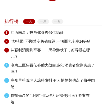
一天
一周
一月
江西南昌：投放储备肉保供稳价
1
“炒猪团”不顾禁令跨省贩运:一辆面包车塞24头猪
2
从强制消费到宰客……黑导游栽了，好导游在哪
3
儿？
电商三巨头百亿补贴大战白热化 消费者拿到实惠了
4
吗？
寒夜里拾荒老人冻得发抖 有人悄悄替他点了份牛肉
5
汤
偷拍偷录的“证据”可以作为证据使用吗？答案在
6
这…