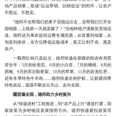
动产品销量，形成“以运带销、以销促运”的闭环，让农户
不愁运、不愁卖。
“德邦不光帮我们把果子安稳运出去，还帮我们打开全
国销路，上线第一天就卖爆了！”当地种植户满脸笑意地说
道。德邦还为果农提供运费专属优惠，从首重到续重，从
包装到保价，全方位降低运输成本，真正让利于农、惠及
农户。
一颗西红柿只是起点，德邦快递在新疆的助农布局贯
穿全年：5月的哈密瓜、6月的小白杏、7月的蟠桃、8月的
西梅、9月的库尔勒香梨、10月的苹果、11月的若羌红枣，
还有冬季特色牛羊肉……德邦快递全程护航，让新疆四季
特色农品，源源不断走出天山、走向全国。
疆甜遍全国，德邦助力乡村振兴
从“快递进村”工程推进，到“农产品上行”通道打通，国
家政策为乡村物流发展指明方向。德邦快递紧扣政策导