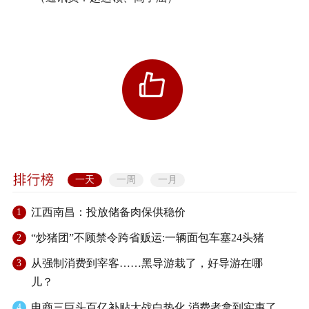
一天
一周
一月
江西南昌：投放储备肉保供稳价
1
“炒猪团”不顾禁令跨省贩运:一辆面包车塞24头猪
2
从强制消费到宰客……黑导游栽了，好导游在哪
3
儿？
电商三巨头百亿补贴大战白热化 消费者拿到实惠了
4