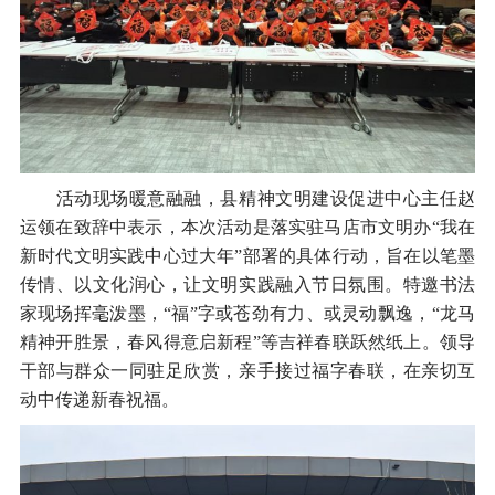
活动现场暖意融融，县精神文明建设促进中心主任赵
运领在致辞中表示，本次活动是落实驻马店市文明办“我在
新时代文明实践中心过大年”部署的具体行动，旨在以笔墨
传情、以文化润心，让文明实践融入节日氛围。特邀书法
家现场挥毫泼墨，“福”字或苍劲有力、或灵动飘逸，“龙马
精神开胜景，春风得意启新程”等吉祥春联跃然纸上。领导
干部与群众一同驻足欣赏，亲手接过福字春联，在亲切互
动中传递新春祝福。