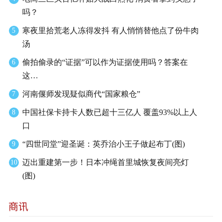
吗？
寒夜里拾荒老人冻得发抖 有人悄悄替他点了份牛肉
5
汤
偷拍偷录的“证据”可以作为证据使用吗？答案在
6
这…
河南偃师发现疑似商代“国家粮仓”
7
中国社保卡持卡人数已超十三亿人 覆盖93%以上人
8
口
“四世同堂”迎圣诞：英乔治小王子做起布丁(图)
9
迈出重建第一步！日本冲绳首里城恢复夜间亮灯
10
(图)