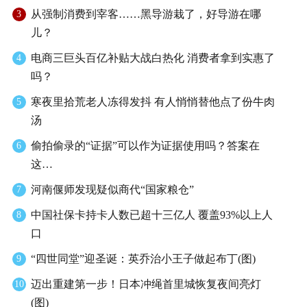
从强制消费到宰客……黑导游栽了，好导游在哪
3
儿？
电商三巨头百亿补贴大战白热化 消费者拿到实惠了
4
吗？
寒夜里拾荒老人冻得发抖 有人悄悄替他点了份牛肉
5
汤
偷拍偷录的“证据”可以作为证据使用吗？答案在
6
这…
河南偃师发现疑似商代“国家粮仓”
7
中国社保卡持卡人数已超十三亿人 覆盖93%以上人
8
口
“四世同堂”迎圣诞：英乔治小王子做起布丁(图)
9
迈出重建第一步！日本冲绳首里城恢复夜间亮灯
10
(图)