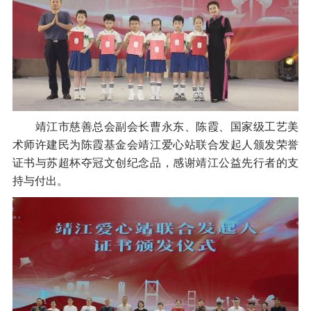
靖江市慈善总会副会长曹永东、陈霞、国家级工艺美
术师许建民为陈霞基金会靖江爱心站联合发起人颁发荣誉
证书与苏超杯夺冠文创纪念品，感谢靖江公益先行者的支
持与付出。