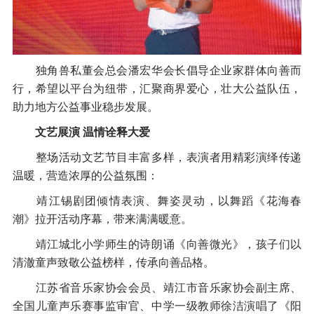
独角兽私董会总会潘宏华会长倡导企业家群体向善而
行，希望以平台为纽带，汇聚商界爱心，壮大公益队伍，
助力地方公益事业稳步发展。
文艺展演 温情诠释大爱
整场活动文艺节目丰富多样，表演者用精彩演绎传递
温暖，营造浓厚的公益氛围：
靖江锡剧团倾情表演、舞姿灵动，以舞蹈《花海春
潮》拉开活动序幕，带来满满暖意。
靖江城北小学师生的诗朗诵《向善微光》，孩子们以
清澈童声致敬公益榜样，传承向善品格。
江苏省音乐家协会会员、靖江市音乐家协会副主席、
全国儿童声乐赛事监审官、中学一级教师徐洁演唱了《阳