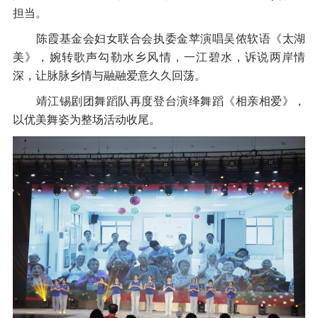
担当。
陈霞基金会妇女联合会执委金苹演唱吴侬软语《太湖
美》，婉转歌声勾勒水乡风情，一江碧水，诉说两岸情
深，让脉脉乡情与融融爱意久久回荡。
靖江锡剧团舞蹈队再度登台演绎舞蹈《相亲相爱》，
以优美舞姿为整场活动收尾。