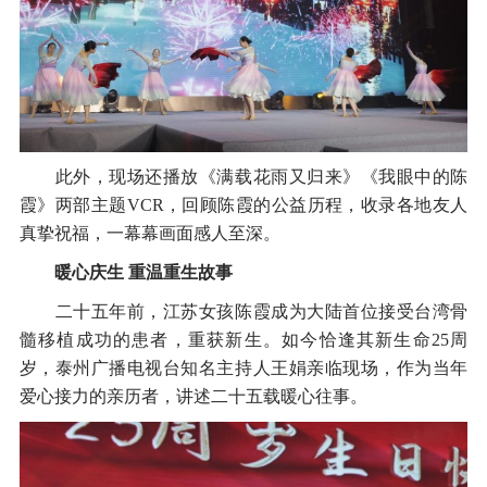
此外，现场还播放《满载花雨又归来》《我眼中的陈
霞》两部主题VCR，回顾陈霞的公益历程，收录各地友人
真挚祝福，一幕幕画面感人至深。
暖心庆生 重温重生故事
二十五年前，江苏女孩陈霞成为大陆首位接受台湾骨
髓移植成功的患者，重获新生。如今恰逢其新生命25周
岁，泰州广播电视台知名主持人王娟亲临现场，作为当年
爱心接力的亲历者，讲述二十五载暖心往事。