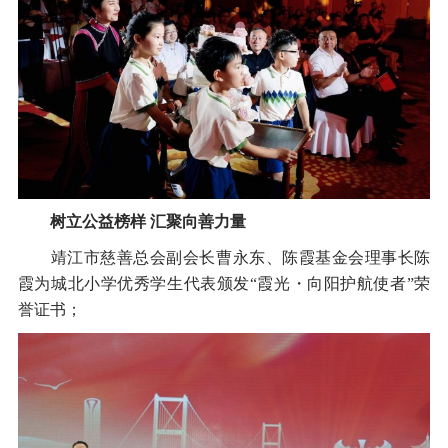
树立公益榜样 汇聚向善力量
靖江市慈善总会副会长曹永东、陈霞基金会理事长陈
霞为城北小学优秀学生代表颁发“霞光・向阳护航使者”荣
誉证书；