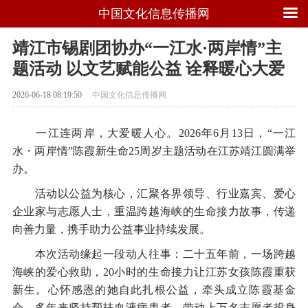
中国文化信息传播网
靖江市锡剧团协办“一江水·两岸情”主
题活动 以文艺赋能公益 诠释暖心大爱
2026-06-18 08:19:50
中国文化信息传播网
一江连两岸，大爱暖人心。2026年6月13日，“一江
水・两岸情”陈霞新生命25周岁主题活动在江苏靖江圆满举
办。
活动以公益为核心，汇聚各界领导、行业嘉宾、爱心
企业家与志愿人士，重温跨越海峡的生命接力故事，传递
向善力量，携手助力公益事业持续发展。
本次活动缘起一段动人往事：二十五年前，一场跨越
海峡的爱心救助，20小时的生命接力让江苏女孩陈霞重获
新生。心怀感恩的她自此扎根公益，牵头成立陈霞基金
会，多年来坚持帮扶血液病患者，带动上万名志愿者投身