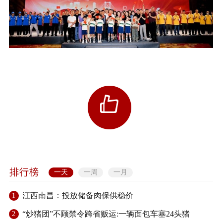
一天
一周
一月
江西南昌：投放储备肉保供稳价
1
“炒猪团”不顾禁令跨省贩运:一辆面包车塞24头猪
2