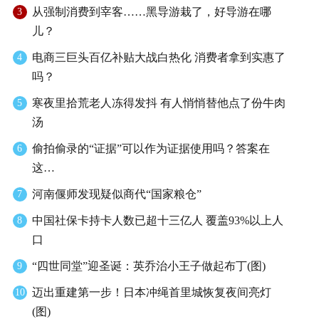
从强制消费到宰客……黑导游栽了，好导游在哪
3
儿？
电商三巨头百亿补贴大战白热化 消费者拿到实惠了
4
吗？
寒夜里拾荒老人冻得发抖 有人悄悄替他点了份牛肉
5
汤
偷拍偷录的“证据”可以作为证据使用吗？答案在
6
这…
河南偃师发现疑似商代“国家粮仓”
7
中国社保卡持卡人数已超十三亿人 覆盖93%以上人
8
口
“四世同堂”迎圣诞：英乔治小王子做起布丁(图)
9
迈出重建第一步！日本冲绳首里城恢复夜间亮灯
10
(图)