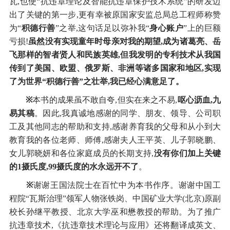
瓦,也使“抗违章理论及智能抗违章保护技术系统”的研发迈
出了关键的第一步,更有幸被原国家安监总局总工程师称赞
为“
积德行善
”之举,这句话足以弥补我“
身心账户
”上的巨额
亏损!
虽然没有实现童年时母亲对我的期望,成为诸葛亮、岳
飞那样的智者贤人和民族英雄,但我发明的专利技术从我国
传到了美国、欧盟、俄罗斯、非洲等诸多国家和地区,实现
了为世界“积德行善”之壮举,我已经心满意足了。
※
本书的成果虽不敢自夸,但实在来之不易,
呕心沥血,九
易其稿
。因此,我真诚地感谢的同学、朋友、领导、公司职
工及其他同志的帮助和支持,感谢养育我的父母和从小到大
教育我的各位老师、师傅,感谢夫人王平英、儿子郭晓鹏、
女儿郭晓妍和各位家庭成员的长期支持,
没有你们加上关键
的1摄氏度,99摄氏度的水永远开不了
。
※
谢谢王国法院士在百忙中为本书作序。谢谢中国工
程院“瓦斯治理”领军人物张铁岗、中国矿业大学(北京)原副
校长孙继平教授、北京大学巫和懋教授的帮助。为了推广
抗违章技术,《抗违章技术理论与应用》还将翻译成英文、