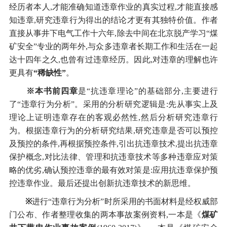
经历者本人,才能准确知道违章作业的真实过程,才能直接感
知违章,研究违章行为得出的结论才更有其独特价值。作者
直接从事井下电气工作十六年,除去中间在北京脱产学习“煤
矿安全”专业的两年外,与众多违章者长期工作和生活在一起
达十四年之久,也曾有过违章经历。因此,对违章的理解也许
更具有
“稀缺性”
。
※本书前四章
是“抗违章理论”的基础部分,主要进行
了“违章行为分析”。采用的分析研究逻辑是:先从事实上及
理论上证明违章存在的客观必然性,然后分析研究违章行
为。根据违章行为的分析研究结果,研究违章是否可以预控
及预控的条件,再根据预控条件,引出抗违章技术,提出抗违章
保护概念,对比法律、管理和抗违章技术等多种违章应对策
略的优劣,确认预控违章的最有效对策是:应用抗违章保护预
控违章作业。最后还提出创新抗违章技术的新思维。
※
进行“违章行为分析”时所采用的书面材料是经权威部
门公布、作者整理收集的两本事故案例资料,一本是《
煤矿