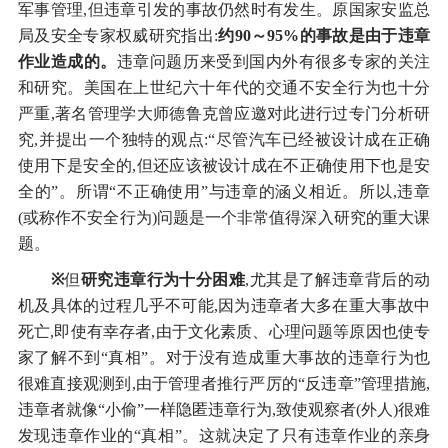
军事管理,但违章引发的事故仍然时有发生。原国家安监总
局及安全专家权威研究指出:
约90～95%的事故是由于违章
作业造成的。
违章问题历来受到国内外有很多专家的关注
和研究。美国在上世纪六十年代的交通不安全行为也十分
严重,著名管理学大师德鲁克曾应邀对此进行过专门分析研
究,并提出一个独特的观点:“尽管汽车已经被设计成在正确
使用下是安全的,但还应该被设计成在不正确使用下也是安
全的”。所谓“不正确使用”与违章的涵义相近。所以,违章
(或称作不安全行为)问题是一个非常值得深入研究的重大课
题。
※
但
研究违章行为十分困难
,尤其是了解违章背后的动
机及具体的过程几乎不可能,因为违章者大多在重大事故中
死亡,即使有幸存者,由于文化素质、心理问题等原因也使专
家了解不到“真相”。对于没有造成重大事故的违章行为也
很难直接观测到,由于管理者推行严厉的“反违章”管理措施,
违章者就像“小偷”一样隐匿违章行为,致使观察者(外人)很难
发现违章作业的“真相”。这就决定了只有违章作业的亲身