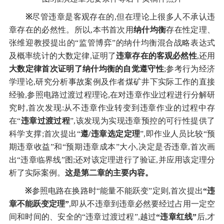
※
尽管违章是客观存在的,但在理论上很多人不承认违
章存在的必然性。所以,本书首次用
纳什均衡
存在性定理、
张维迎教授提出的“监管博弈”的纳什均衡混合战略表达式
及概率统计的大数定律,证明了
违章存在的客观必然性
,还用
大数定律首次证明了纳什均衡的自觉遵守性
;参考行为经济
学理论,研究分析事故案例及作者煤矿井下实际工作的直接
经验,参照电路过渡过程理论,在对违章作业过程进行分解研
究时,首次发现:从不违章作业转变到违章作业的过程中存
在“
违章过渡过程
”,该发现为实现违章预控的可行性提供了
科学支撑;首次提出“
遵/违章选定定理
”,即作业人员比较“预
期违章收益”和“预期违章成本”大小,决定是否违章,首次画
出“违章临界线”图;还对该定理进行了验证,并应用该定理分
析了实际案例。
这是第二章的主要内容。
※
参照电路在换路时“能量不能跃变”定则,首次提出
“违
章不能跃变定理”
,即从不违章到违章必然要经过占用一定空
间和时间的、安全的“违章过渡过程”,越过
“违章红线”
后,才