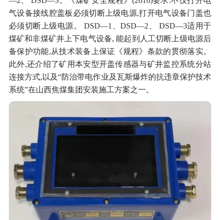
—2、 DSD—3。《煤矿安全规程》(2016)要求:不仅打开电
气设备接线腔盖板必须切断上级电源,打开电气设备门盖也
必须切断上级电源。 DSD—1、DSD—2、 DSD—3适用于
煤矿和非煤矿井上下电气设备, 能起到人工切断上级电源后
备保护功能,从技术装备上保证《规程》条款的贯彻落实。
此外,还介绍了矿用本安型开盖传感器与矿井监控系统分站
连接方式,以及“防治带电作业及瓦斯爆炸的抗违章保护技术
系统”在山西焦煤集团安装施工方案之一。