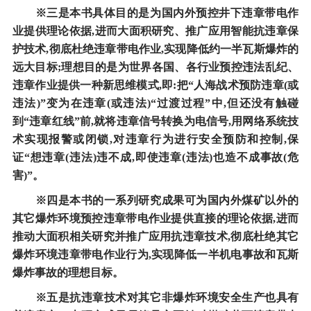
※三是本书具体目的是为国内外预控井下违章带电作
业提供理论依据,进而大面积研究、推广应用智能抗违章保
护技术,彻底杜绝违章带电作业,实现降低约一半瓦斯爆炸的
远大目标;理想目的是为世界各国、各行业预控违法乱纪、
违章作业提供一种新思维模式,即:把“人海战术预防违章(或
违法)”变为在违章(或违法)“过渡过程”中,但还没有触碰
到“违章红线”前,就将违章信号转换为电信号,用网络系统技
术实现报警或闭锁,对违章行为进行安全预防和控制,保
证“想违章(违法)违不成,即使违章(违法)也造不成事故(危
害)”。
※四是本书的一系列研究成果可为国内外煤矿以外的
其它爆炸环境预控违章带电作业提供直接的理论依据,进而
推动大面积相关研究并推广应用抗违章技术,彻底杜绝其它
爆炸环境违章带电作业行为,实现降低一半机电事故和瓦斯
爆炸事故的理想目标。
※五是抗违章技术对其它非爆炸环境安全生产也具有