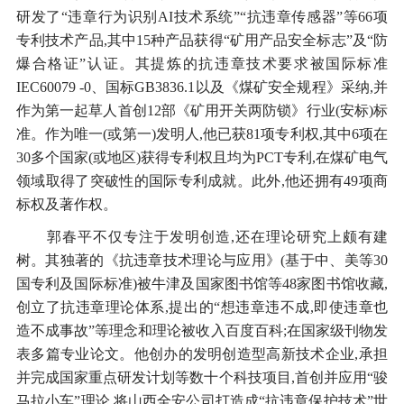
研发了“违章行为识别AI技术系统”“抗违章传感器”等66项
专利技术产品,其中15种产品获得“矿用产品安全标志”及“防
爆合格证”认证。其提炼的抗违章技术要求被国际标准
IEC60079 -0、国标GB3836.1以及《煤矿安全规程》采纳,并
作为第一起草人首创12部《矿用开关两防锁》行业(安标)标
准。作为唯一(或第一)发明人,他已获81项专利权,其中6项在
30多个国家(或地区)获得专利权且均为PCT专利,在煤矿电气
领域取得了突破性的国际专利成就。此外,他还拥有49项商
标权及著作权。
郭春平不仅专注于发明创造,还在理论研究上颇有建
树。其独著的《抗违章技术理论与应用》(基于中、美等30
国专利及国际标准)被牛津及国家图书馆等48家图书馆收藏,
创立了抗违章理论体系,提出的“想违章违不成,即使违章也
造不成事故”等理念和理论被收入百度百科;在国家级刊物发
表多篇专业论文。他创办的发明创造型高新技术企业,承担
并完成国家重点研发计划等数十个科技项目,首创并应用“骏
马拉小车”理论,将山西全安公司打造成“抗违章保护技术”世