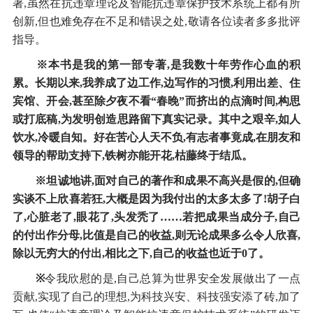
著,虽然在抗违章理论及智能抗违章保护技术系统上都有所
创新,但也难免存在不足和错误之处,敬请各位读者多多批评
指导。
※本书是我的第一部专著,是我数十年劳作心血的积
累。长期以来,我养成了边工作,边写作的习惯,利用出差、住
宾馆、开会,甚至除夕夜不看“春晚”而挤出的点滴时间,构思
或打底稿,为发明创造思路留下真实记录。其中之艰辛,如人
饮水,冷暖自知。好在苦心人天不负,有志者事竟成,在朋友和
领导的帮助支持下,铁树亦能开花,枯藤终于结瓜。
※坦诚地讲,面对自己的著作和成果不高兴是假的,但确
实谈不上欣喜若狂,大概是因为我付出的太多太多了!胡子白
了,心脏老了,眼花了,头发秃了……若把成果当成分子,自己
的付出作分母,比值是自己的收益,则无论成果多么令人欣喜,
除以无穷大的付出,相比之下,自己的收益也近于0了。
※
令我欣慰的是,自己总算为世界安全发展做出了一点
贡献,实现了自己的理想,为科技兴安、科技强安添了砖,加了