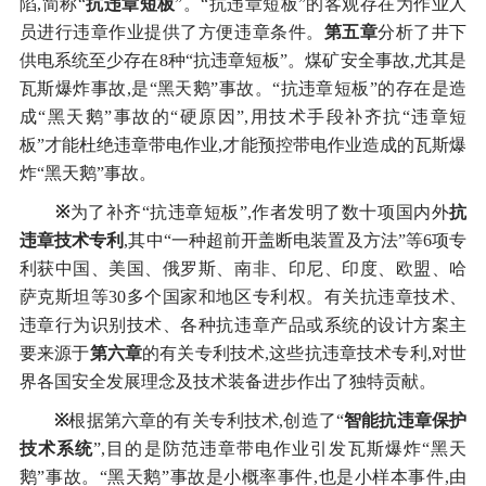
陷,简称“
抗违章短板
”。“抗违章短板”的客观存在为作业人
员进行违章作业提供了方便违章条件。
第五章
分析了井下
供电系统至少存在8种“抗违章短板”。煤矿安全事故,尤其是
瓦斯爆炸事故,是“黑天鹅”事故。“抗违章短板”的存在是造
成“黑天鹅”事故的“硬原因”,用技术手段补齐抗“违章短
板”才能杜绝违章带电作业,才能预控带电作业造成的瓦斯爆
炸“黑天鹅”事故。
※
为了补齐“抗违章短板”,作者发明了数十项国内外
抗
违章技术专利
,其中“一种超前开盖断电装置及方法”等6项专
利获中国、美国、俄罗斯、南非、印尼、印度、欧盟、哈
萨克斯坦等30多个国家和地区专利权。有关抗违章技术、
违章行为识别技术、各种抗违章产品或系统的设计方案主
要来源于
第六章
的有关专利技术,这些抗违章技术专利,对世
界各国安全发展理念及技术装备进步作出了独特贡献。
※
根据第六章的有关专利技术,创造了“
智能抗违章保护
技术系统
”,目的是防范违章带电作业引发瓦斯爆炸“黑天
鹅”事故。“黑天鹅”事故是小概率事件,也是小样本事件,由