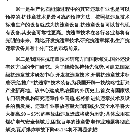
※一是生产化石能源过程中的其它违章作业也是可以
预控的,抗违章技术是最可靠的预控方法。按照抗违章技术
标准生产的设备就成为抗违章设备,抗违章设备可以替代现
有设备,其安全可靠性更高。抗违章技术在各行各业都将有
光明的未来。因此,开发抗违章技术,研究抗违章标准,生产抗
违章设备具有十分广泛的市场前景。
※二是我国在抗违章技术研究方面国际领先,国外还没
有这方面的专门研究。为了继续保持领先优势,可建立国家
级抗违章技术研发中心,开发抗违章技术,开展抗违章技术标
准研究,推广“抗违章”技术装备,为我国开辟一块战略性新兴
产业新高地。该中心建成后,在国内外历史上,首次有国家级
专门研发机构研究违章作业问题,必将推进抗违章技术及设
备的新发展。违章作业事故有望大面积减少,安全水平将大
大提高,90～95%的事故由违章造成将成为历史;具体应用在
煤矿电气安全领域后,困扰百年的违章带电作业难题将彻底
解决,瓦斯爆炸事故下降48.1%将不再是梦想!