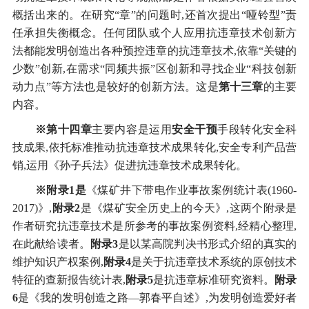
概括出来的。在研究“章”的问题时,还首次提出“哑铃型”责
任承担失衡概念。任何团队或个人应用抗违章技术创新方
法都能发明创造出各种预控违章的抗违章技术,依靠“关键的
少数”创新,在需求“同频共振”区创新和寻找企业“科技创新
动力点”等方法也是较好的创新方法。这是
第十三章
的主要
内容。
※第十四章
主要内容是运用
安全干预
手段转化安全科
技成果,依托标准推动抗违章技术成果转化,安全专利产品营
销,运用《孙子兵法》促进抗违章技术成果转化。
※附录1是
《煤矿井下带电作业事故案例统计表(1960-
2017)》,
附录2
是《煤矿安全历史上的今天》,这两个附录是
作者研究抗违章技术是所参考的事故案例资料,经精心整理,
在此献给读者。
附录3
是以某高院判决书形式介绍的真实的
维护知识产权案例,
附录4
是关于抗违章技术系统的原创技术
特征的查新报告统计表,
附录5
是抗违章标准研究资料。
附录
6
是《我的发明创造之路—郭春平自述》,为发明创造爱好者