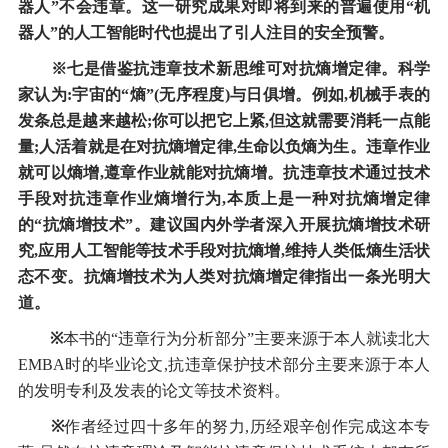
器人”不会违章。这一研究成果对即将到来的普遍使用“机
器人”的人工智能时代也提出了引人注目的安全预警。
※七是借鉴抗违章技术新思维可对抗熵增定律。科学
家认为:宇宙的“熵”(无序程度)与日俱增。例如,机械手表的
发条总是越来越松;你可以把它上紧,但这就需要消耗一点能
量;人活着就是在对抗熵增定律,生命以负熵为生。违章作业
就可以熵增,遵章作业就能对抗熵增。抗违章技术通过技术
手段对抗违章作业熵增行为,本质上是一种对抗熵增定律
的“抗熵增技术”。建议国内外学者深入开展抗熵增技术研
究,应用人工智能等技术手段对抗熵
增,维持人类低熵生活状
态不变。抗熵增技术为人类对抗熵增定律指出一条光明大
道。
※
本书的“违章行为分析部分”主要来源于本人就读北大
EMBA时的毕业论文,抗违章保护技术部分主要来源于本人
的发明专利及发表的论文等技术资料。
※
作者经过四十多年的努力,历经艰辛创作完成这本专