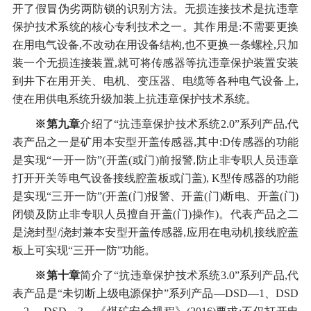
开了假冒伪劣两防锁的识别方法。无损连接技术是抗违章
保护技术系统的核心专利技术之一。其作用是:不需要更换
在用电气设备,不改动在用设备结构,也不更换一条螺栓,只加
装一个无损连接装置,就可将传感器等抗违章保护装置安装
到井下在用开关、电机、变压器、电缆等各种电气设备上,
使在用供电系统升级加装上抗违章保护技术系统。
※第九章
介绍了“抗违章保护技术系统2.0”系列产品,代
表产品之一是矿用本安型开盖传感器,其中:D传感器的功能
是实现“一开一防”(开盖(或门)前报警,防止非专职人员违章
打开开关等电气设备接线腔盖板或门盖), K型传感器的功能
是实现“三开一防”(开盖(门)报警、开盖(门)断电、开盖(门)
闭锁及防止非专职人员擅自开盖(门)操作)。代表产品之二
是浇封型/浇封兼本安型开盖传感器,应用在电动机接线腔盖
板上可实现“三开一防”功能。
※第十章
简介了“抗违章保护技术系统3.0”系列产品,代
表产品是“未切断上级电源保护”系列产品—DSD—1、DSD