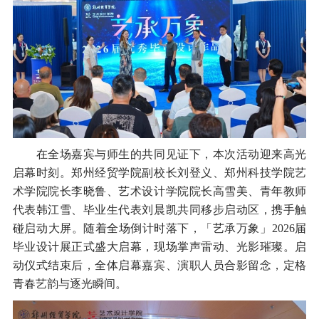
在全场嘉宾与师生的共同见证下，本次活动迎来高光
启幕时刻。郑州经贸学院副校长刘登义、郑州科技学院艺
术学院院长李晓鲁、艺术设计学院院长高雪美、青年教师
代表韩江雪、毕业生代表刘晨凯共同移步启动区，携手触
碰启动大屏。随着全场倒计时落下，「艺承万象」2026届
毕业设计展正式盛大启幕，现场掌声雷动、光影璀璨。启
动仪式结束后，全体启幕嘉宾、演职人员合影留念，定格
青春艺韵与逐光瞬间。