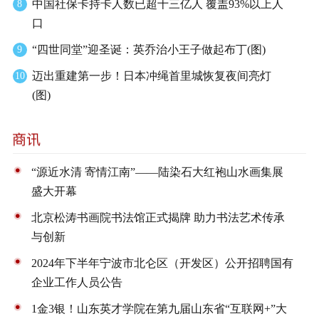
中国社保卡持卡人数已超十三亿人 覆盖93%以上人
8
口
“四世同堂”迎圣诞：英乔治小王子做起布丁(图)
9
迈出重建第一步！日本冲绳首里城恢复夜间亮灯
10
(图)
“源近水清 寄情江南”——陆染石大红袍山水画集展
盛大开幕
北京松涛书画院书法馆正式揭牌 助力书法艺术传承
与创新
2024年下半年宁波市北仑区（开发区）公开招聘国有
企业工作人员公告
1金3银！山东英才学院在第九届山东省“互联网+”大