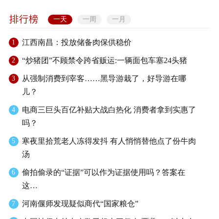
一天
一周
一月
江西南昌：投放储备肉保供稳价
1
“炒猪团”不顾禁令跨省贩运:一辆面包车塞24头猪
2
从强制消费到宰客……黑导游栽了，好导游在哪
3
儿？
电商三巨头百亿补贴大战白热化 消费者拿到实惠了
4
吗？
寒夜里拾荒老人冻得发抖 有人悄悄替他点了份牛肉
5
汤
偷拍偷录的“证据”可以作为证据使用吗？答案在
6
这…
河南偃师发现疑似商代“国家粮仓”
7