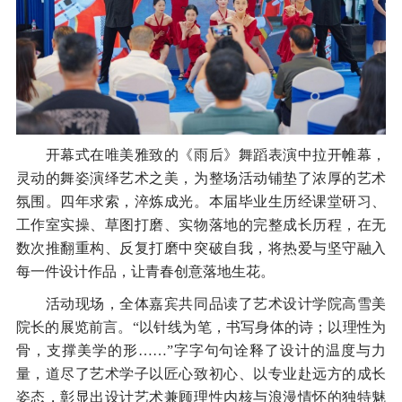
开幕式在唯美雅致的《雨后》舞蹈表演中拉开帷幕，
灵动的舞姿演绎艺术之美，为整场活动铺垫了浓厚的艺术
氛围。四年求索，淬炼成光。本届毕业生历经课堂研习、
工作室实操、草图打磨、实物落地的完整成长历程，在无
数次推翻重构、反复打磨中突破自我，将热爱与坚守融入
每一件设计作品，让青春创意落地生花。
活动现场，全体嘉宾共同品读了艺术设计学院高雪美
院长的展览前言。“以针线为笔，书写身体的诗；以理性为
骨，支撑美学的形……”字字句句诠释了设计的温度与力
量，道尽了艺术学子以匠心致初心、以专业赴远方的成长
姿态，彰显出设计艺术兼顾理性内核与浪漫情怀的独特魅