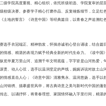
级学院高度重视、精心组织，依托班级初选、学院复审的层
晋级校级决赛。参赛学子精心打磨作品、反复锤炼细节，立足红
《土地的誓言》《诗意中国》等经典篇目，以青春之声追溯红
选手衣冠端正、精神勃发，怀揣赤诚初心登台诵读，结合篇
的情感、精湛的表现力赋予经典全新的时代生命力。《读中国
纵览华夏万里山河、追溯千年文明底蕴，字字皆是山河热爱，
滚烫、动人心弦，选手以温润坚定的声线，娓娓诉说对故土山
的情感直击人心；《诗意中国》清雅隽永、温润悠扬，选手以
山河锦绣、描摹盛世风华，将古典诗意之美与新时代中国的蓬
传志、以诵抒怀，将青春理想、家国情怀融入字里行间，精湛