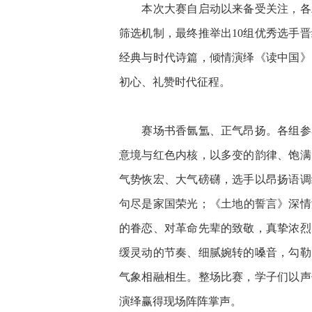
本次大赛自启动以来备受关注，各二
筛选机制，最终推举出10组优秀选手
经典与时代诗篇，倾情演绎《读中国》
初心、礼赞时代征程。
赛场书香氤氲、正气昂扬。各组参赛
意境与红色内核，以多变的韵律、饱满
气势恢宏、大气磅礴，选手以昂扬语调
句尽是家国荣光；《土地的誓言》深情
的眷恋、对革命先辈的致敬，真挚浓烈
缓灵动的节奏、细腻婉转的嗓音，勾勒
气象相融相生。整场比赛，学子们以声
演绎赢得现场阵阵掌声。