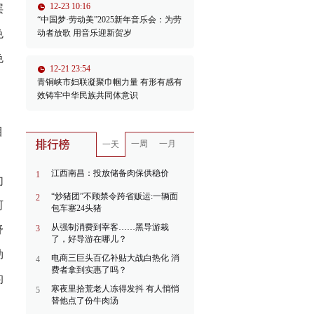
12-23 10:16
层
“中国梦·劳动美”2025新年音乐会：为劳
色
动者放歌 用音乐迎新贺岁
色
12-21 23:54
青铜峡市妇联凝聚巾帼力量 有形有感有
效铸牢中华民族共同体意识
目
一周
一月
一天
》
江西南昌：投放储备肉保供稳价
1
句
“炒猪团”不顾禁令跨省贩运:一辆面
2
河
包车塞24头猪
从强制消费到宰客……黑导游栽
舒
3
了，好导游在哪儿？
勃
电商三巨头百亿补贴大战白热化 消
4
费者拿到实惠了吗？
的
寒夜里拾荒老人冻得发抖 有人悄悄
5
替他点了份牛肉汤