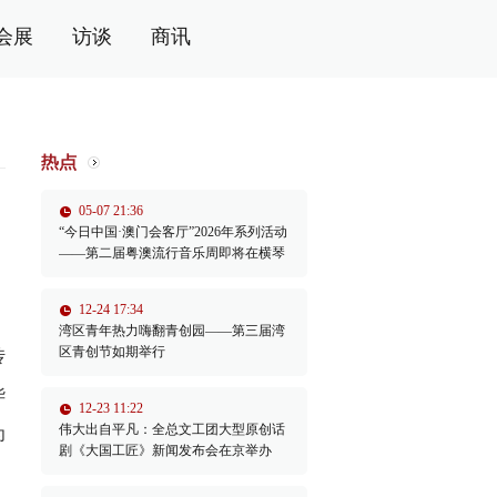
会展
访谈
商讯
05-07 21:36
“今日中国·澳门会客厅”2026年系列活动
——第二届粤澳流行音乐周即将在横琴
举办
12-24 17:34
湾区青年热力嗨翻青创园——第三届湾
区青创节如期举行
传
华
12-23 11:22
伟大出自平凡：全总文工团大型原创话
为
剧《大国工匠》新闻发布会在京举办