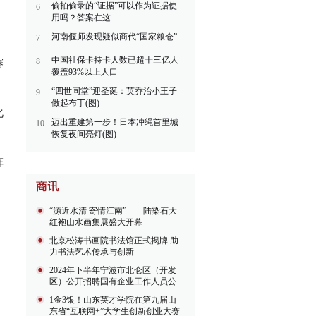
偷拍偷录的“证据”可以作为证据使
6
用吗？答案在这…
河南偃师发现疑似商代“国家粮仓”
、
7
中国社保卡持卡人数已超十三亿人
8
赛
覆盖93%以上人口
“四世同堂”迎圣诞：英乔治小王子
9
做起布丁(图)
化
迈出重建第一步！日本冲绳首里城
10
恢复夜间亮灯(图)
，
阵
、
“源近水清 寄情江南”——陆染石大
红袍山水画集展盛大开幕
北京松涛书画院书法馆正式揭牌 助
力书法艺术传承与创新
2024年下半年宁波市北仑区（开发
区）公开招聘国有企业工作人员公
告
1金3银！山东英才学院在第九届山
东省“互联网+”大学生创新创业大赛