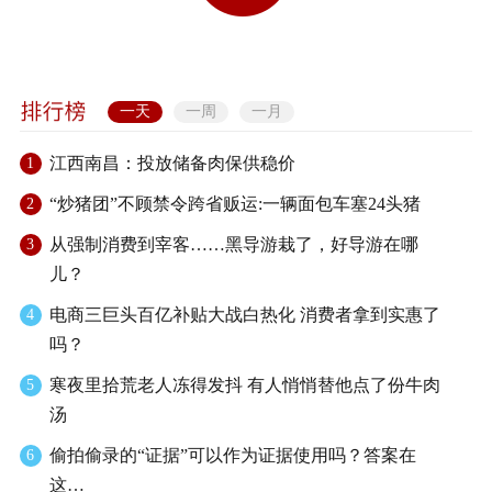
一天
一周
一月
江西南昌：投放储备肉保供稳价
1
“炒猪团”不顾禁令跨省贩运:一辆面包车塞24头猪
2
从强制消费到宰客……黑导游栽了，好导游在哪
3
儿？
电商三巨头百亿补贴大战白热化 消费者拿到实惠了
4
吗？
寒夜里拾荒老人冻得发抖 有人悄悄替他点了份牛肉
5
汤
偷拍偷录的“证据”可以作为证据使用吗？答案在
6
这…