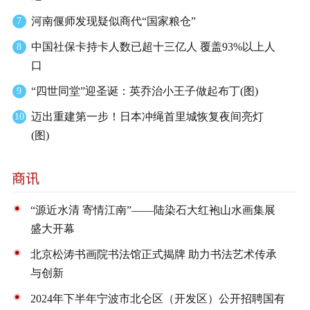
河南偃师发现疑似商代“国家粮仓”
7
中国社保卡持卡人数已超十三亿人 覆盖93%以上人
8
口
“四世同堂”迎圣诞：英乔治小王子做起布丁(图)
9
迈出重建第一步！日本冲绳首里城恢复夜间亮灯
10
(图)
“源近水清 寄情江南”——陆染石大红袍山水画集展
盛大开幕
北京松涛书画院书法馆正式揭牌 助力书法艺术传承
与创新
2024年下半年宁波市北仑区（开发区）公开招聘国有