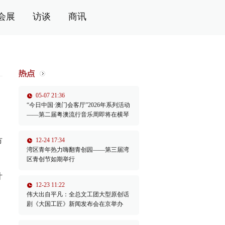
会展
访谈
商讯
05-07 21:36
“今日中国·澳门会客厅”2026年系列活动
——第二届粤澳流行音乐周即将在横琴
举办
市
12-24 17:34
湾区青年热力嗨翻青创园——第三届湾
区青创节如期举行
计
12-23 11:22
伟大出自平凡：全总文工团大型原创话
剧《大国工匠》新闻发布会在京举办