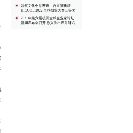
中获得
领航文化创意赛道，吾皇猫斩获
HICOOL 2022 全球创业大赛三等奖
2021年第六届杭州全球企业家论坛
新闻发布会召开 徐兴香出席并讲话
理
中
烟
学
流
这
念
育