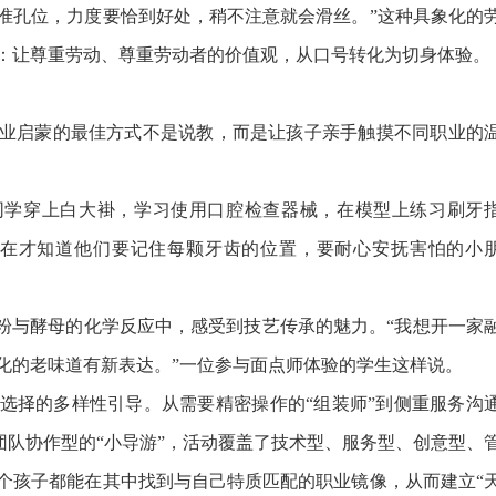
准孔位，力度要恰到好处，稍不注意就会滑丝。”这种具象化的
：让尊重劳动、尊重劳动者的价值观，从口号转化为切身体验。
启蒙的最佳方式不是说教，而是让孩子亲手触摸不同职业的
学穿上白大褂，学习使用口腔检查器械，在模型上练习刷牙
现在才知道他们要记住每颗牙齿的位置，要耐心安抚害怕的小
与酵母的化学反应中，感受到技艺传承的魅力。“我想开一家
化的老味道有新表达。”一位参与面点师体验的学生这样说。
择的多样性引导。从需要精密操作的“组装师”到侧重服务沟
到团队协作型的“小导游”，活动覆盖了技术型、服务型、创意型、
个孩子都能在其中找到与自己特质匹配的职业镜像，从而建立“