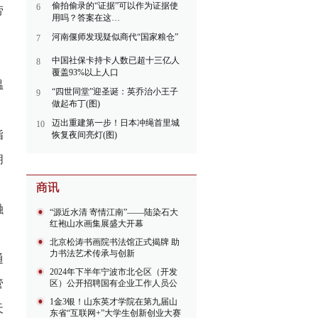
偷拍偷录的“证据”可以作为证据使
6
劳
用吗？答案在这…
河南偃师发现疑似商代“国家粮仓”
7
中国社保卡持卡人数已超十三亿人
8
覆盖93%以上人口
温
“四世同堂”迎圣诞：英乔治小王子
9
做起布丁(图)
迈出重建第一步！日本冲绳首里城
10
指
恢复夜间亮灯(图)
朋
融
“源近水清 寄情江南”——陆染石大
红袍山水画集展盛大开幕
北京松涛书画院书法馆正式揭牌 助
力书法艺术传承与创新
通
2024年下半年宁波市北仑区（开发
管
区）公开招聘国有企业工作人员公
告
1金3银！山东英才学院在第九届山
天
东省“互联网+”大学生创新创业大赛