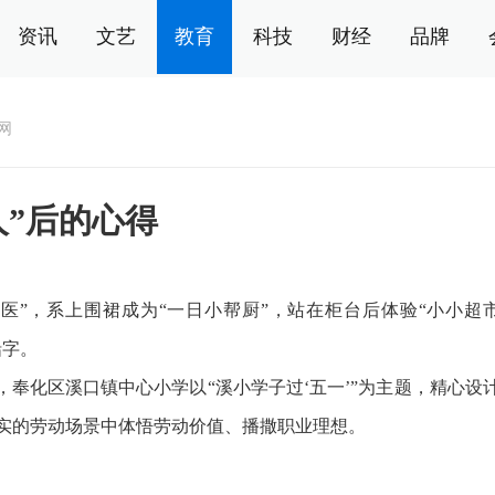
资讯
文艺
教育
科技
财经
品牌
网
人”后的心得
”，系上围裙成为“一日小帮厨”，站在柜台后体验“小小超
铅字。
奉化区溪口镇中心小学以“溪小学子过‘五一’”为主题，精心设
实的劳动场景中体悟劳动价值、播撒职业理想。