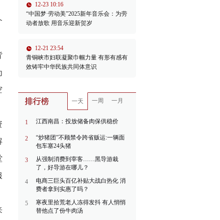
12-23 10:16
“中国梦·劳动美”2025新年音乐会：为劳
个
动者放歌 用音乐迎新贺岁
12-21 23:54
背
青铜峡市妇联凝聚巾帼力量 有形有感有
效铸牢中华民族共同体意识
为
空
一周
一月
一天
江西南昌：投放储备肉保供稳价
1
资
“炒猪团”不顾禁令跨省贩运:一辆面
2
解
包车塞24头猪
堂
从强制消费到宰客……黑导游栽
3
了，好导游在哪儿？
服
电商三巨头百亿补贴大战白热化 消
4
费者拿到实惠了吗？
寒夜里拾荒老人冻得发抖 有人悄悄
5
来
替他点了份牛肉汤