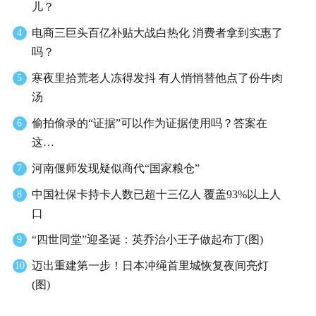
儿？
电商三巨头百亿补贴大战白热化 消费者拿到实惠了
4
吗？
寒夜里拾荒老人冻得发抖 有人悄悄替他点了份牛肉
5
汤
偷拍偷录的“证据”可以作为证据使用吗？答案在
6
这…
河南偃师发现疑似商代“国家粮仓”
7
中国社保卡持卡人数已超十三亿人 覆盖93%以上人
8
口
“四世同堂”迎圣诞：英乔治小王子做起布丁(图)
9
迈出重建第一步！日本冲绳首里城恢复夜间亮灯
10
(图)