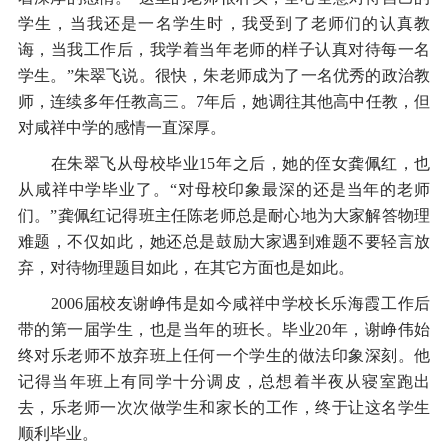
学生，当我还是一名学生时，我受到了老师们的认真教
诲，当我工作后，我学着当年老师的样子认真对待每一名
学生。”朱翠飞说。很快，朱老师成为了一名优秀的政治教
师，连续多年任教高三。7年后，她调往其他高中任教，但
对咸祥中学的感情一直深厚。
在朱翠飞从母校毕业15年之后，她的侄女龚佩红，也
从咸祥中学毕业了。“对母校印象最深的还是当年的老师
们。”龚佩红记得班主任陈老师总是耐心地为大家解答物理
难题，不仅如此，她还总是鼓励大家遇到难题不要轻言放
弃，对待物理题目如此，在其它方面也是如此。
2006届校友谢峥伟是如今咸祥中学校长乐海霞工作后
带的第一届学生，也是当年的班长。毕业20年，谢峥伟始
终对乐老师不放弃班上任何一个学生的做法印象深刻。他
记得当年班上有同学十分调皮，总想着半夜从寝室跑出
去，乐老师一次次做学生和家长的工作，终于让这名学生
顺利毕业。