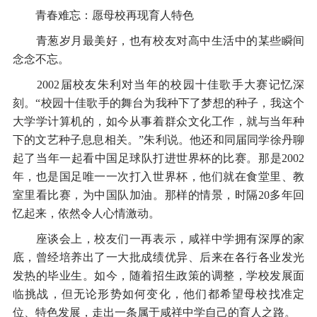
青春难忘：愿母校再现育人特色
青葱岁月最美好，也有校友对高中生活中的某些瞬间
念念不忘。
2002届校友朱利对当年的校园十佳歌手大赛记忆深
刻。“校园十佳歌手的舞台为我种下了梦想的种子，我这个
大学学计算机的，如今从事着群众文化工作，就与当年种
下的文艺种子息息相关。”朱利说。他还和同届同学徐丹聊
起了当年一起看中国足球队打进世界杯的比赛。那是2002
年，也是国足唯一一次打入世界杯，他们就在食堂里、教
室里看比赛，为中国队加油。那样的情景，时隔20多年回
忆起来，依然令人心情激动。
座谈会上，校友们一再表示，咸祥中学拥有深厚的家
底，曾经培养出了一大批成绩优异、后来在各行各业发光
发热的毕业生。如今，随着招生政策的调整，学校发展面
临挑战，但无论形势如何变化，他们都希望母校找准定
位、特色发展，走出一条属于咸祥中学自己的育人之路。