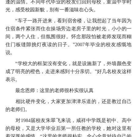
逢的温情。不同年代毕业的校友们回到母校，重温中学时
光，感受校园新貌，别有一番滋味在心头。
“车子一路开进来，看到宿舍楼，让我想起了当年因为
住宿条件紧张而住在操场旁边老房子里的时光，小小的一
间，两个人住，但氛围很好。怀念那段怕被老师发现而糊
住门板缝隙挑灯夜读的日子。”2007年毕业的校友感慨地
说。
“学校大的框架没有变化，就是设施新了，外墙颜色变
成了明亮的橙色，走进来感到十分亲切。”好几名校友这样
表示。
最念恩师：这里的老师很朴实很认真
相比硬件变化，大家更加津津乐道的，还是教过自己
的老师们。
对1984届校友朱翠飞来说，咸祥中学既是初中、高中
的母校，又是大学毕业后第一所任教的学校，她对这里有
着深厚的感情。“这里的老师很朴实，全心全意对待自己的