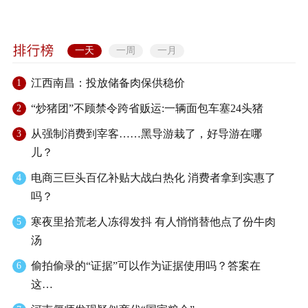
一天
一周
一月
江西南昌：投放储备肉保供稳价
1
“炒猪团”不顾禁令跨省贩运:一辆面包车塞24头猪
2
从强制消费到宰客……黑导游栽了，好导游在哪
3
儿？
电商三巨头百亿补贴大战白热化 消费者拿到实惠了
4
吗？
寒夜里拾荒老人冻得发抖 有人悄悄替他点了份牛肉
5
汤
偷拍偷录的“证据”可以作为证据使用吗？答案在
6
这…