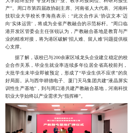
大学始终坚持“专业对接产业、教学对接岗位、科研对接生
产”。周口市第四届政协副主席、河南省人大代表、河南科
技职业大学校长李海燕表示：“此次合作从‘协议文本’迈
向‘实体运营’，将成为全省产教融合的示范标杆。”周口临
港开发区管委会主任张锐认为，产教融合基地是教育与产
业的精准对接，将为港区破解‘招人难、留人难’问题提供核
心支撑。
据了解，该校已与200余家区域龙头企业建立稳定的校
企合作关系，毕业生就业率连续多年位居全省高校前列，
大批学生未毕业即被预定，形成了“毕业生供不应求”的良
好局面。从与西华耕德电子、厦门天马集团共建“液晶屏实
训性生产基地”，到与周口港共建产教融合基地，河南科技
职业大学始终以产业需求为“指挥棒”。