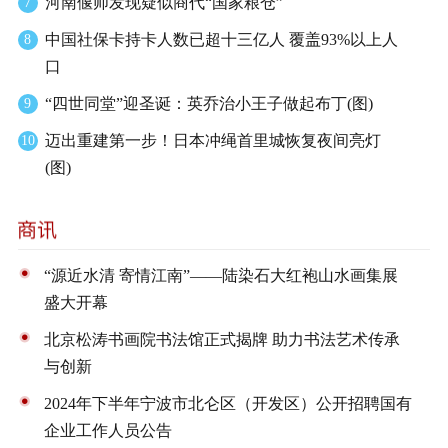
河南偃师发现疑似商代“国家粮仓”
7
中国社保卡持卡人数已超十三亿人 覆盖93%以上人
8
口
“四世同堂”迎圣诞：英乔治小王子做起布丁(图)
9
迈出重建第一步！日本冲绳首里城恢复夜间亮灯
10
(图)
“源近水清 寄情江南”——陆染石大红袍山水画集展
盛大开幕
北京松涛书画院书法馆正式揭牌 助力书法艺术传承
与创新
2024年下半年宁波市北仑区（开发区）公开招聘国有
企业工作人员公告