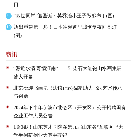
口
“四世同堂”迎圣诞：英乔治小王子做起布丁(图)
9
迈出重建第一步！日本冲绳首里城恢复夜间亮灯
10
(图)
“源近水清 寄情江南”——陆染石大红袍山水画集展
盛大开幕
北京松涛书画院书法馆正式揭牌 助力书法艺术传承
与创新
2024年下半年宁波市北仑区（开发区）公开招聘国有
企业工作人员公告
1金3银！山东英才学院在第九届山东省“互联网+”大
学生创新创业大赛中获得