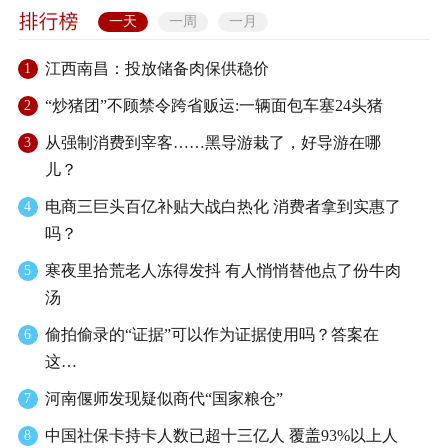
一天
一周
一月
江西南昌：投放储备肉保供稳价
1
“炒猪团”不顾禁令跨省贩运:一辆面包车塞24头猪
2
从强制消费到宰客……黑导游栽了，好导游在哪
3
儿？
电商三巨头百亿补贴大战白热化 消费者拿到实惠了
4
吗？
寒夜里拾荒老人冻得发抖 有人悄悄替他点了份牛肉
5
汤
偷拍偷录的“证据”可以作为证据使用吗？答案在
6
这…
河南偃师发现疑似商代“国家粮仓”
7
中国社保卡持卡人数已超十三亿人 覆盖93%以上人
8