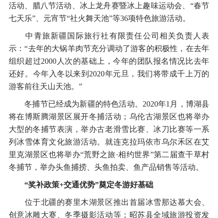
活动、腊八节活动、冰上龙舟赛暨冰上趣味运动会、“春节
七天乐”、元宵节“社火舞天池”等36项特色旅游活动。
中青旅新疆国际旅行社有限责任公司相关负责人表
示：“去年的大锅羊肉节充分调动了游客的积极性，在去年
组织超过2000人次的基础上，今年的团队报名情况比去年
还好。今年入冬以来到2020年元旦，我们将带成千上万的
游客前往天山天池。”
冬捕节已经成为新疆的特色活动。2020年1月，博湖县
将在博斯腾湖景区展开冬捕活动；乌伦古湖景区也将举办
大型的冬捕节表演，举办古老滑雪比赛、冰刀比赛等一系
列冰雪体育文化旅游活动。就连克拉玛依市乌尔禾区在艾
里克湖景区也将举办“荒野之旅·相约世界”第二届查干草村
冬捕节，举办头鱼捕捞、头鱼拍卖、鱼产品销售等活动。
“奖补政策+交通优势”奠定冬游好基础
位于北疆的赛里木湖景区推出首届冰雪那达慕大会、
创意冰雕大赛、冬季摄影活动等；昭苏县全域旅游投资发