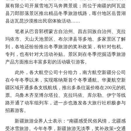
展有限公司开展雪地万马奔腾景观；而位于南疆的阿瓦提
县刀郎部落景区推出精品冬季旅游线路，喀什地区岳普湖
县达瓦昆沙漠推出民宿体验活动……
笔者从巴音郭楞蒙古自治州、昌吉回族自治州、克拉
玛依市、天山天池景区、布尔津县等多地、多家景区了解
到，各地还纷纷推出冬季旅游的奖补政策，有针对包机、
专列，也有针对大活动补贴。景区则在冬季挖掘适季旅游
产品方面推出丰富多彩的活动吸引游客。
此外，各大航空公司十分给力，南方航空新疆分公司
在今年冬季以来，实现喀纳斯首个冬季通航。华夏航空新
疆区域开通多条支线航线，推出多条往返价格在200元的机
票。乌鲁木齐至博尔塔拉、克拉玛依、库尔勒、伊宁等线
路开通了动车组列车，进一步也激发各大旅行社积极参与
招募游客。
新疆旅游业界人士表示：“南疆感受民俗风情，北疆感
受冰雪旅游。今年冬季，新疆旅游无淡季，奖补政策+交通