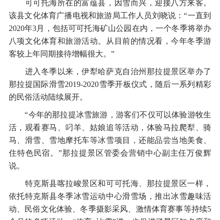
可可托海所在的富蕴县，因雪而兴，迎接八方来客。
该县文化体育广播电视和旅游局工作人员刘晓说：“一直到
2020年3月，包括可可托海矿山公园在内，一个冬季将举办
八项文化体育和旅游活动。从目前的情况看，今年冬季游
客较上年同期接待增幅很大。”
进入冬季以来，伊犁哈萨克自治州那拉提景区举办了
那拉提国际滑雪2019-2020雪季开板仪式，随后一系列精彩
的民俗活动陆续展开。
“今年的那拉提冰雪旅游，游客们不仅可以体验游牧生
活，观看赛马、叼羊、姑娘追等活动，体验马拉爬犁、骑
马、滑雪、雪地摩托车等冰雪项目，还能品尝当地美食、
住特色民宿。”那拉提景区管委会营销中心副主任万俊辉
说。
特克斯县喀拉峻景区和可可托海、那拉提景区一样，
依托特克斯县冬季冰雪运动中心滑雪场，推出冰雪趣味活
动、民俗文化体验、冬季摄影采风、激情体育赛事等持续5