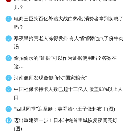
儿？
电商三巨头百亿补贴大战白热化 消费者拿到实惠了
4
吗？
寒夜里拾荒老人冻得发抖 有人悄悄替他点了份牛肉
5
汤
偷拍偷录的“证据”可以作为证据使用吗？答案在
6
这…
河南偃师发现疑似商代“国家粮仓”
7
中国社保卡持卡人数已超十三亿人 覆盖93%以上人
8
口
“四世同堂”迎圣诞：英乔治小王子做起布丁(图)
9
迈出重建第一步！日本冲绳首里城恢复夜间亮灯
10
(图)