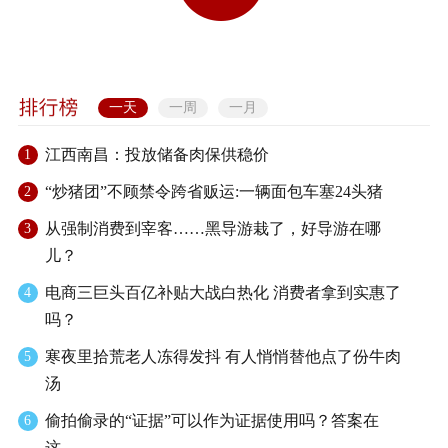
一天
一周
一月
江西南昌：投放储备肉保供稳价
1
“炒猪团”不顾禁令跨省贩运:一辆面包车塞24头猪
2
从强制消费到宰客……黑导游栽了，好导游在哪
3
儿？
电商三巨头百亿补贴大战白热化 消费者拿到实惠了
4
吗？
寒夜里拾荒老人冻得发抖 有人悄悄替他点了份牛肉
5
汤
偷拍偷录的“证据”可以作为证据使用吗？答案在
6
这…