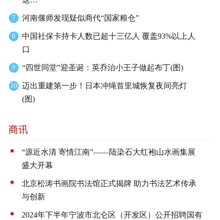
河南偃师发现疑似商代“国家粮仓”
7
中国社保卡持卡人数已超十三亿人 覆盖93%以上人
8
口
“四世同堂”迎圣诞：英乔治小王子做起布丁(图)
9
迈出重建第一步！日本冲绳首里城恢复夜间亮灯
10
(图)
“源近水清 寄情江南”——陆染石大红袍山水画集展
盛大开幕
北京松涛书画院书法馆正式揭牌 助力书法艺术传承
与创新
2024年下半年宁波市北仑区（开发区）公开招聘国有