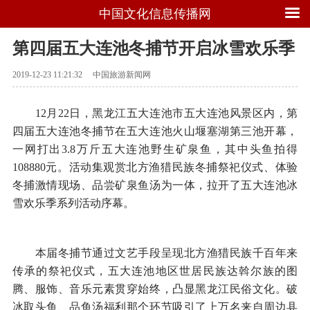
中国文化信息传播网
第四届五大连池冬捕节开启冰雪欢乐季
2019-12-23 11:21:32
中国旅游新闻网
12月22日，黑龙江五大连池市五大连池风景区内，第
四届五大连池冬捕节在五大连池火山堰塞湖第三池开幕，
一网打出3.8万斤五大连池野生矿泉鱼，其中头鱼拍得
108880元。活动集观赏北方渔猎民族冬捕祭祀仪式、体验
冬捕激情现场、品尝矿泉鱼汤为一体，拉开了五大连池冰
雪欢乐季系列活动序幕。
本届冬捕节通过文艺手段呈现北方渔猎民族千百年来
传承的祭祀仪式，五大连池地区世居民族达斡尔族的图
腾、服饰、音乐元素贯穿始终，凸显黑龙江民俗文化。破
冰取头鱼、品鱼汤福利那个环节吸引了上万名来自周边县