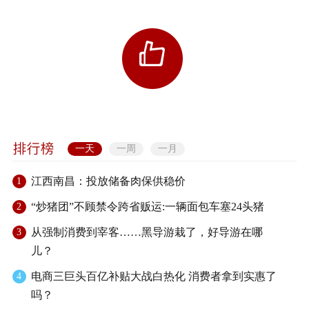
一天
一周
一月
江西南昌：投放储备肉保供稳价
1
“炒猪团”不顾禁令跨省贩运:一辆面包车塞24头猪
2
从强制消费到宰客……黑导游栽了，好导游在哪
3
儿？
电商三巨头百亿补贴大战白热化 消费者拿到实惠了
4
吗？