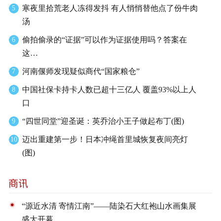
寒夜里拾荒老人冻得发抖 有人悄悄替他点了份牛肉
5
汤
偷拍偷录的“证据”可以作为证据使用吗？答案在
6
这…
河南偃师发现疑似商代“国家粮仓”
7
中国社保卡持卡人数已超十三亿人 覆盖93%以上人
8
口
“四世同堂”迎圣诞：英乔治小王子做起布丁(图)
9
迈出重建第一步！日本冲绳首里城恢复夜间亮灯
10
(图)
“源近水清 寄情江南”——陆染石大红袍山水画集展
盛大开幕