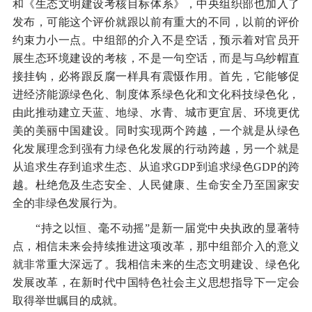
和《生态文明建设考核目标体系》，中央组织部也加入了
发布，可能这个评价就跟以前有重大的不同，以前的评价
约束力小一点。中组部的介入不是空话，预示着对官员开
展生态环境建设的考核，不是一句空话，而是与乌纱帽直
接挂钩，必将跟反腐一样具有震慑作用。首先，它能够促
进经济能源绿色化、制度体系绿色化和文化科技绿色化，
由此推动建立天蓝、地绿、水青、城市更宜居、环境更优
美的美丽中国建设。同时实现两个跨越，一个就是从绿色
化发展理念到强有力绿色化发展的行动跨越，另一个就是
从追求生存到追求生态、从追求GDP到追求绿色GDP的跨
越。杜绝危及生态安全、人民健康、生命安全乃至国家安
全的非绿色发展行为。
“持之以恒、毫不动摇”是新一届党中央执政的显著特
点，相信未来会持续推进这项改革，那中组部介入的意义
就非常重大深远了。我相信未来的生态文明建设、绿色化
发展改革，在新时代中国特色社会主义思想指导下一定会
取得举世瞩目的成就。