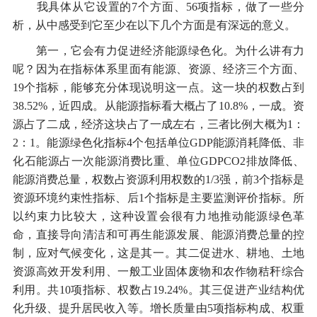
我具体从它设置的7个方面、56项指标，做了一些分
析，从中感受到它至少在以下几个方面是有深远的意义。
第一，它会有力促进经济能源绿色化。为什么讲有力
呢？因为在指标体系里面有能源、资源、经济三个方面、
19个指标，能够充分体现说明这一点。这一块的权数占到
38.52%，近四成。从能源指标看大概占了10.8%，一成。资
源占了二成，经济这块占了一成左右，三者比例大概为1：
2：1。能源绿色化指标4个包括单位GDP能源消耗降低、非
化石能源占一次能源消费比重、单位GDPCO2排放降低、
能源消费总量，权数占资源利用权数的1/3强，前3个指标是
资源环境约束性指标、后1个指标是主要监测评价指标。所
以约束力比较大，这种设置会很有力地推动能源绿色革
命，直接导向清洁和可再生能源发展、能源消费总量的控
制，应对气候变化，这是其一。其二促进水、耕地、土地
资源高效开发利用、一般工业固体废物和农作物秸秆综合
利用。共10项指标、权数占19.24%。其三促进产业结构优
化升级、提升居民收入等。增长质量由5项指标构成、权重