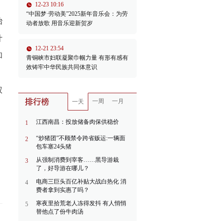
12-23 10:16
“中国梦·劳动美”2025新年音乐会：为劳
治
动者放歌 用音乐迎新贺岁
计
12-21 23:54
和
青铜峡市妇联凝聚巾帼力量 有形有感有
效铸牢中华民族共同体意识
权
一周
一月
一天
江西南昌：投放储备肉保供稳价
1
“炒猪团”不顾禁令跨省贩运:一辆面
2
包车塞24头猪
从强制消费到宰客……黑导游栽
3
了，好导游在哪儿？
电商三巨头百亿补贴大战白热化 消
4
费者拿到实惠了吗？
寒夜里拾荒老人冻得发抖 有人悄悄
5
替他点了份牛肉汤