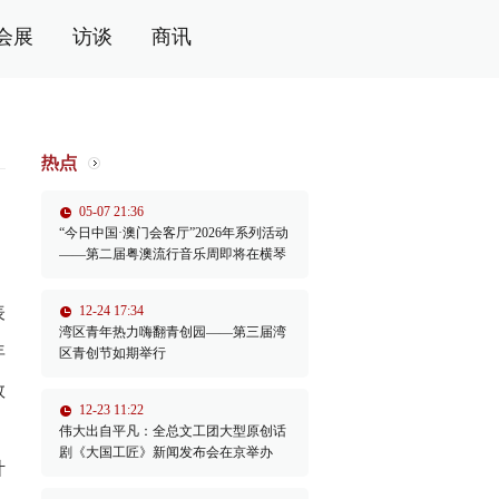
会展
访谈
商讯
05-07 21:36
“今日中国·澳门会客厅”2026年系列活动
——第二届粤澳流行音乐周即将在横琴
举办
表
12-24 17:34
湾区青年热力嗨翻青创园——第三届湾
年
区青创节如期举行
数
12-23 11:22
伟大出自平凡：全总文工团大型原创话
剧《大国工匠》新闻发布会在京举办
计