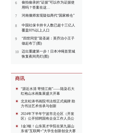
偷拍偷录的“证据”可以作为证据使
6
用吗？答案在这…
河南偃师发现疑似商代“国家粮仓”
7
中国社保卡持卡人数已超十三亿人
8
覆盖93%以上人口
“四世同堂”迎圣诞：英乔治小王子
9
做起布丁(图)
迈出重建第一步！日本冲绳首里城
10
恢复夜间亮灯(图)
“源近水清 寄情江南”——陆染石大
红袍山水画集展盛大开幕
北京松涛书画院书法馆正式揭牌 助
力书法艺术传承与创新
2024年下半年宁波市北仑区（开发
区）公开招聘国有企业工作人员公
告
1金3银！山东英才学院在第九届山
东省“互联网+”大学生创新创业大赛