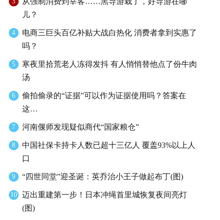
从强制消费到宰客……黑导游栽了，好导游在哪
3
儿？
电商三巨头百亿补贴大战白热化 消费者拿到实惠了
4
吗？
寒夜里拾荒老人冻得发抖 有人悄悄替他点了份牛肉
5
汤
偷拍偷录的“证据”可以作为证据使用吗？答案在
6
这…
河南偃师发现疑似商代“国家粮仓”
7
中国社保卡持卡人数已超十三亿人 覆盖93%以上人
8
口
“四世同堂”迎圣诞：英乔治小王子做起布丁(图)
9
迈出重建第一步！日本冲绳首里城恢复夜间亮灯
10
(图)