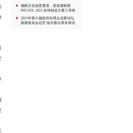
中获得
领航文化创意赛道，吾皇猫斩获
的
HICOOL 2022 全球创业大赛三等奖
场
2021年第六届杭州全球企业家论坛
新闻发布会召开 徐兴香出席并讲话
候
变
季
都
提
花