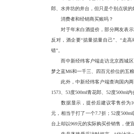
郎、水井坊的井台，但只是个别点状的
消费者和经销商买账吗？
对于年末白酒提价，部分网友表示理
反对，酒企要“掂量掂量自己”、“走高
错”。
而中新经纬客户端走访北京西城区一
梦之蓝M6和一千三、四百元价位的五
此外，中新经纬客户端查询国内两大电
1573、53度500ml青花郎、52度50
数据显示，提价后建议零售价为103
元，相当于打了一个7.7折；52度500m
台上却以969元的实际购买价销售，便