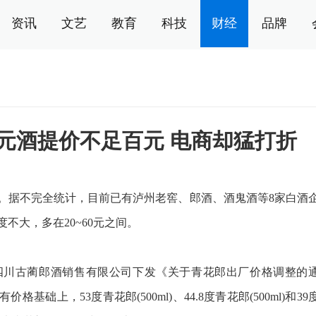
资讯
文艺
教育
科技
财经
品牌
千元酒提价不足百元 电商却猛打折
据不完全统计，目前已有泸州老窖、郎酒、酒鬼酒等8家白酒
不大，多在20~60元之间。
四川古蔺郎酒销售有限公司下发《关于青花郎出厂价格调整的
格基础上，53度青花郎(500ml)、44.8度青花郎(500ml)和39