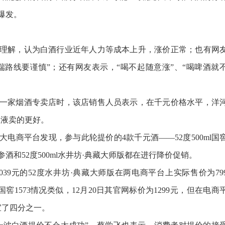
爆发。
解，认为白酒行业近年人力等成本上升，涨价正常；也有网
端路线要谨慎”；还有网友表示，“喝不起随意涨”、“喝啤酒就
家烟酒专卖店时，该店销售人员表示，在千元价格水平，洋
粮液卖的更好。
商平台发现，参与此轮提价的4款千元酒——52度500ml国
0ml内参酒和52度500ml水井坊·典藏大师版都在进行降价促销。
9元的52度水井坊·典藏大师版在两电商平台上实际售价为79
l国窖1573情况类似，12月20日其官网标价为1299元，但在电商
宜了四分之一。