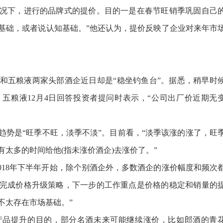
况下，进行的品牌式的提价。目的一是在春节旺销季巩固自己
基础，或者说认知基础。”他还认为，提价反映了企业对来年市
五粮液两家头部酒企近日却是“稳坐钓鱼台”。据悉，稍早时
五粮液12月4日回答投资者提问时表示，“公司出厂价近期无
是“旺季不旺，淡季不淡”。目前看，“淡季该涨的涨了，旺
太多的时间给他(指未涨价酒企)去涨价了。”
18年下半年开始，除个别酒企外，多数酒企的涨价幅度和频次
完成价格升级策略，下一步的工作重点是价格的稳定和销量的
不太存在市场基础。”
品提升的目的，部分名酒未来可能继续涨价，比如郎酒的青