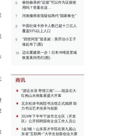
偷拍偷录的“证据”可以作为证据使
6
用吗？答案在这…
老
河南偃师发现疑似商代“国家粮仓”
7
中国社保卡持卡人数已超十三亿人
8
覆盖93%以上人口
规
“四世同堂”迎圣诞：英乔治小王子
9
做起布丁(图)
迈出重建第一步！日本冲绳首里城
10
茅
恢复夜间亮灯(图)
元
“源近水清 寄情江南”——陆染石大
红袍山水画集展盛大开幕
费
北京松涛书画院书法馆正式揭牌 助
力书法艺术传承与创新
想
2024年下半年宁波市北仑区（开发
区）公开招聘国有企业工作人员公
告
1金3银！山东英才学院在第九届山
涨
东省“互联网+”大学生创新创业大赛