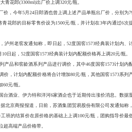
度大青花郎(3300ml)出厂价上调320元/瓶。
，今年5月24日郎酒也曾上调上述产品单瓶出厂价，分别为7
酒将青花郎的目标零售价设为1500元/瓶，并计划在3年内通过6次
泸州老窖发通知称，即日起，52度国窖1573经典装计划内、
月10日起，52度国窖1573经典装计划内配额价格再上调20元/瓶。
产品和窖龄酒系列产品进行调价，其中46度国窖1573计划内
两次调价，计划内配额价格将合计增加80元/瓶，其他国窖1573系列
60元/瓶。
台酒业、伊力特和洋河6家酒企也于近期传出涨价消息。数据
大，据北京商报报道，日前，苏酒集团贸易股份有限公司发通知称
之蓝·手工班的结算价在原价格的基础上上调100元/瓶，团购指导价最
定位超高端产品价格带。