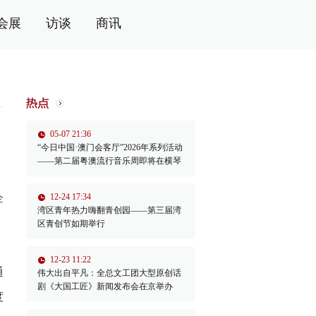
会展
访谈
商讯
05-07 21:36
“今日中国·澳门会客厅”2026年系列活动
——第二届粤澳流行音乐周即将在横琴
举办
企
12-24 17:34
湾区青年热力嗨翻青创园——第三届湾
区青创节如期举行
12-23 11:22
通
伟大出自平凡：全总文工团大型原创话
剧《大国工匠》新闻发布会在京举办
度