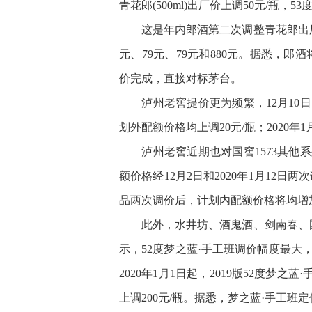
青花郎(500ml)出厂价上调50元/瓶，53
这是年内郎酒第二次调整青花郎出厂价
元、79元、79元和880元。据悉，郎
价完成，直接对标茅台。
泸州老窖提价更为频繁，12月10日，
划外配额价格均上调20元/瓶；2020年1
泸州老窖近期也对国窖1573其他系列
额价格经12月2日和2020年1月12日
品两次调价后，计划内配额价格将均增加
此外，水井坊、酒鬼酒、剑南春、国
示，52度梦之蓝·手工班调价幅度最
2020年1月1日起，2019版52度梦
上调200元/瓶。据悉，梦之蓝·手工班