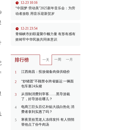
12-23 10:16
“中国梦·劳动美”2025新年音乐会：为劳
9
动者放歌 用音乐迎新贺岁
提
12-21 23:54
青铜峡市妇联凝聚巾帼力量 有形有感有
效铸牢中华民族共同体意识
计
一周
一月
一天
配
江西南昌：投放储备肉保供稳价
1
产
“炒猪团”不顾禁令跨省贩运:一辆面
2
包车塞24头猪
显
从强制消费到宰客……黑导游栽
3
了，好导游在哪儿？
，
电商三巨头百亿补贴大战白热化 消
4
费者拿到实惠了吗？
低
寒夜里拾荒老人冻得发抖 有人悄悄
5
替他点了份牛肉汤